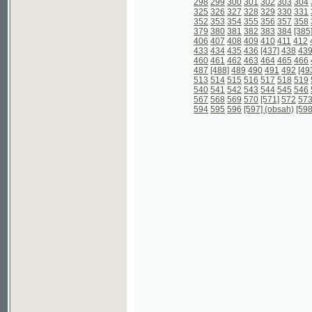
567
568
569
570
[571]
572
573
574
57
594
595
596
[597] (obsah)
[598] (obsah