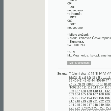
DDT:
neuvedeno
* Místo uložení:
Národní knihovna České republiky
* Signatura:
54 E 001293
* URI:
http://kramerius.nkp.cz/kramerius/han
Strana:
[I] (titulní strana)
[II]
[III]
IV
[V]
VI
VII
VIII
I
XXVIII
[1]
2
3
4
5
[6]
7
8
9
10
11
[12]
13
39
40
[41]
42
43
44
[45]
46
47
48
[49]
5
76
77
78
79
[80]
81
82
83
84
85
86
87
[109]
110
111
112
113
114
115
116
117
136
137
138
139
140
141
142
143
144
163
164
165
166
167
168
169
170
171
190
191
192
193
194
195
196
197
198
217
218
219
220
221
222
223
224
225
244
245
246
247
248
249
250
251
252
271
272
[273]
274
275
276
277
278
27
298
299
300
301
302
303
304
305
306
325
326
327
328
329
330
331
332
333
352
353
354
355
356
357
358
359
360
379
380
381
382
383
384
[385]
386
38
406
407
408
409
410
411
412
413
414
433
434
435
436
[437]
438
439
440
44
460
461
462
463
464
465
466
467
468
487
[488]
489
490
491
492
[493]
494
4
513
514
515
516
517
518
519
520
521
540
541
542
543
544
545
546
547
548