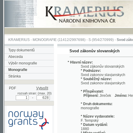
KRAMERIUS
-
MONOGRAFIE
(11412/2997698) -
S (954/270999)
-
Svod zákonův sl
Typy dokumentů
Svod zákonův slovanských
Abeceda
* Hlavní název:
Výběr monografie
Svod zákonův slovanských
Monografie
* Podnázev:
Svod zakonov slavjanskych
Stránka
* Souběžný název:
Svod zakonov slavjanskych
PDF
Vytvořit
* Přispěvatel:
rozsah stran: (max. 20)
Příjmení:
Jireček
Jméno:
Hermenegi
-
* Druh dokumentu:
monografie
* Název vydavatele:
F. Tempský
* Datum vydání:
1880
* Místo vydání:
Podpořeno grantem z Norska
V Praze
prostřednictvím Norského
finančního mechanismu
* Fyzický popis: