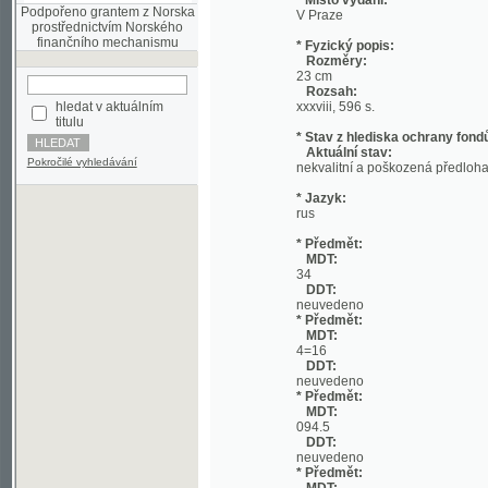
Rozměry:
23 cm
Rozsah:
hledat v aktuálním
xxxviii, 596 s.
titulu
* Stav z hlediska ochrany fondů:
Aktuální stav:
Pokročilé vyhledávání
nekvalitní a poškozená předloha;
* Jazyk:
rus
* Předmět:
MDT:
34
DDT:
neuvedeno
* Předmět:
MDT:
4=16
DDT:
neuvedeno
* Předmět:
MDT:
094.5
DDT:
neuvedeno
* Předmět:
MDT:
094
DDT:
neuvedeno
* Předmět:
MDT:
082