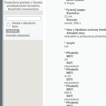
Rozměry:
23 cm
Rozsah:
hledat v aktuálním
xxxviii, 596 s.
titulu
* Stav z hlediska ochrany fondů:
Aktuální stav:
Pokročilé vyhledávání
nekvalitní a poškozená předloha;
* Jazyk:
rus
* Předmět:
MDT:
34
DDT:
neuvedeno
* Předmět:
MDT:
4=16
DDT:
neuvedeno
* Předmět:
MDT:
094.5
DDT:
neuvedeno
* Předmět:
MDT:
094
DDT:
neuvedeno
* Předmět:
MDT:
082