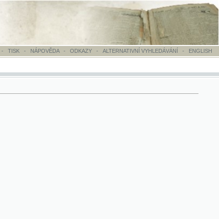
OVĚDA
-
ODKAZY
-
ALTERNATIVNÍ VYHLEDÁVÁNÍ
-
ENGLISH