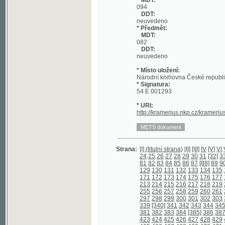
DDT:
neuvedeno
* Místo uložení:
Národní knihovna České republiky
* Signatura:
54 E 001293
* URI:
http://kramerius.nkp.cz/kramerius/han
Strana:
[I] (titulní strana)
[II]
[III]
IV
[V]
VI
VII
VIII
I
24
25
26
27
28
29
30
31
[32]
33
[34]
35
81
82
83
84
85
86
87
[88]
89
90
91
92
129
130
131
132
133
134
135
136
137
171
172
173
174
175
176
177
178
179
213
214
215
216
217
218
219
220
221
255
256
257
258
259
260
261
262
263
297
298
299
300
301
302
303
304
305
339
[340]
341
342
343
344
345
346
34
381
382
383
384
[385]
386
387
388
[38
423
424
425
426
427
428
429
430
431
465
466
467
468
469
470
471
472
473
506
507
508
[509]
510
511
512
513
51
©2003-2010
548
549
550
551
552
553
554
555
556
Developed
under GNU GPL
590
591
592
593
594
595
596
[597] (o
by
Qbizm
,
NKČR
and
KNAV