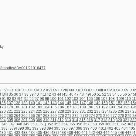
dle/ABA001/21016477
X
X
XI
XII
XIII
XIV
XV
XVI
XVII
XVIII
XIX
XX
XXI
XXII
XXIII
XXIV
XXV
XXVI
XXVII
XXVIII
[1]
2
3
36
37
38
39
40
[41]
42
43
44
[45]
46
47
48
[49]
50
51
52
53
54
55
56
57
58
59
60
61
62
63
93
[94]
95
96
97
98
99
100
101
102
103
104
105
106
107
108
[109]
110
111
112
113
114
1
138
139
140
141
142
143
144
145
146
147
148
149
150
151
152
153
154
155
156
157
1
180
181
182
183
184
185
186
187
188
189
190
191
192
193
194
195
196
197
198
199
2
222
223
224
225
226
227
228
229
230
231
232
233
[234]
235
236
237
238
239
240
241
264
265
266
267
268
269
270
271
272
[273]
274
275
276
277
278
279
280
281
282
283
306
307
308
309
310
311
312
313
314
315
316
317
318
319
320
321
322
323
324
325
3
7
348
349
350
[351]
352
353
354
355
356
357
358
359
360
361
362
363
[364]
365
366
36
9]
390
391
392
393
394
395
396
397
398
399
400
[401]
402
403
404
405
406
407
408
40
432
433
434
435
436
[437]
438
439
440
441
442
443
444
445
446
447
[448]
449
450
451
474
475
476
477
[478]
479
480
481
[482]
483
[484]
485
486
487
[488]
489
490
491
492
[4
4
515
516
517
518
519
520
521
522
523
524
525
526
527
528
529
530
531
[532]
533
534
557
558
559
560
561
562
563
564
565
566
567
568
569
570
[571]
572
573
574
575
576
bsah)
[598] (obsah)
[599] (obsah)
[600] (prázdná strana)