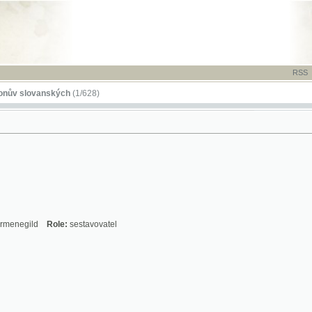
RSS
-
TISK
-
NÁP
ovanských
(1/628)
ld
Role:
sestavovatel