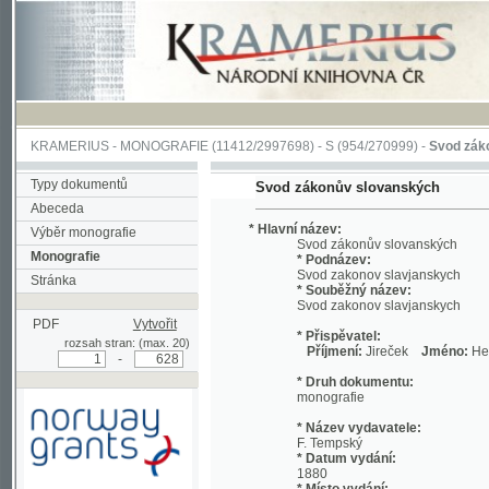
KRAMERIUS
-
MONOGRAFIE
(11412/2997698) -
S (954/270999)
-
Svod zákonův sl
Typy dokumentů
Svod zákonův slovanských
Abeceda
* Hlavní název:
Výběr monografie
Svod zákonův slovanských
Monografie
* Podnázev:
Svod zakonov slavjanskych
Stránka
* Souběžný název:
Svod zakonov slavjanskych
PDF
Vytvořit
* Přispěvatel:
rozsah stran: (max. 20)
Příjmení:
Jireček
Jméno:
Hermenegi
-
* Druh dokumentu:
monografie
* Název vydavatele:
F. Tempský
* Datum vydání:
1880
* Místo vydání:
Podpořeno grantem z Norska
V Praze
prostřednictvím Norského
finančního mechanismu
* Fyzický popis: