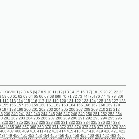
4
5
[6]
7
8
9
10
11
[12]
13
14
15
16
[17]
18
19
20
21
22
23
64
65
66
67
68
[69]
70
71
72
73
74
[75]
76
77
78
79
[80]
15
116
117
118
119
120
121
122
123
124
125
126
127
128
58
159
160
161
162
163
164
165
166
167
168
169
170
00
201
202
203
204
205
206
207
208
209
210
211
212
242
243
244
245
246
247
248
249
250
251
252
253
254
284
285
286
287
288
289
290
291
292
293
294
295
296
26
327
328
329
330
331
332
333
334
335
336
337
338
7
368
369
370
371
372
373
374
375
376
377
378
379
380
9
410
411
412
413
414
415
416
417
418
419
420
421
422
452
453
454
455
456
457
458
459
460
461
462
463
464
93]
494
495
496
497
[498]
499
500
501
[502]
503
504
505
535
536
537
538
539
540
541
542
543
544
545
546
547
577
578
579
580
581
582
583
584
585
586
[587]
588
589