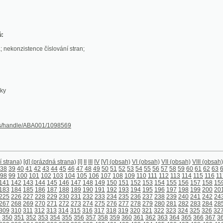
stence číslování stran;
le/ABA001/1098569
[d] (prázdná strana)
[I]
II
III
IV
[V] (obsah)
VI (obsah)
VII (obsah)
VIII (obsah)
[1]
2
3
4
5
6
7
8
0
41
42
43
44
45
46
47
48
49
50
51
52
53
54
55
56
57
58
59
60
61
62
63
64
65
66
67
68
6
00
101
102
103
104
105
106
107
108
109
110
111
112
113
114
115
116
117
118
119
120
1
143
144
145
146
147
148
149
150
151
152
153
154
155
156
157
158
159
160
161
162
1
185
186
187
188
189
190
191
192
193
194
195
196
197
198
199
200
201
202
203
204
2
227
228
229
230
231
232
233
234
235
236
237
238
239
240
241
242
243
244
245
246
2
269
270
271
272
273
274
275
276
277
278
279
280
281
282
283
284
285
286
287
288
2
311
312
313
314
315
316
317
318
319
320
321
322
323
324
325
326
327
328
329
330
3
1
352
353
354
355
356
357
358
359
360
361
362
363
364
365
366
367
368
369
370
371
394
395
396
397
398
399
400
401
402
403
404
405
406
407
408
409
410
411
412
413
4
436
437
438
439
440
441
442
443
444
445
446
447
448
449
450
451
452
453
454
455
4
478
479
480
481
482
483
484
485
486
487
488
489
490
491
492
493
494
495
496
497
4
520
521
522
523
524
525
526
527
528
529
530
531
532
533
534
535
536
537
538
539
5
562
563
566
567
568
569
570
571
572
573
574
575
576
577
578
579
580
581
582
583
5
606
607
608
609
610
611
612
613
614
615
616
617
618
619
620
621
622
623
624
625
6
648
649
650
651
652
653
654
655
656
657
658
659
660
661
662
663
664
665
666
667
6