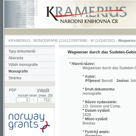
KRAMERIUS
-
MONOGRAFIE
(11412/2997698) -
W (143/45392)
-
Wegweiser durch 
Typy dokumentů
Wegweiser durch das Sudeten-Gebirge
Abeceda
* Hlavní název:
Výběr monografie
Wegweiser durch das Sudeten-Gebirge
Monografie
* Autor:
Stránka
Příjmení:
Berndt
Jméno:
Johann, Chri
* Druh dokumentu:
PDF
Vytvořit
monografie
rozsah stran: (max. 20)
-
* Název vydavatele:
J.D. Grüson und Comp.
* Datum vydání:
1828
* Místo vydání:
Breslau
* Fyzický popis:
Rozměry:
Podpořeno grantem z Norska
19 cm
prostřednictvím Norského
Rozsah:
finančního mechanismu
viii, 712 s. ;