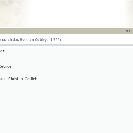
RSS
-
TISK
-
NÁP
das Sudeten-Gebirge
(1/722)
stian, Gottlieb