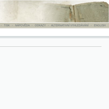
OVĚDA
-
ODKAZY
-
ALTERNATIVNÍ VYHLEDÁVÁNÍ
-
ENGLISH