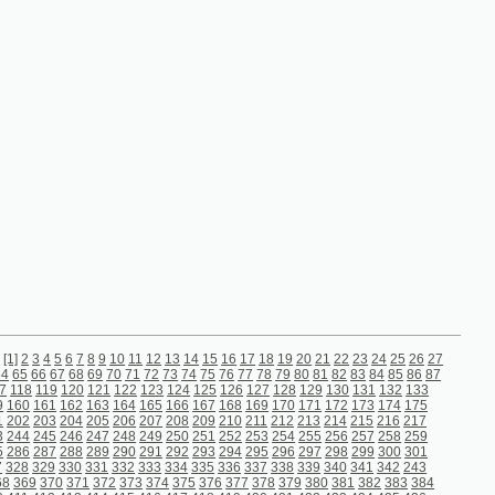
9
10
11
12
13
14
15
16
17
18
19
20
21
22
23
24
25
26
27
9
70
71
72
73
74
75
76
77
78
79
80
81
82
83
84
85
86
87
21
122
123
124
125
126
127
128
129
130
131
132
133
63
164
165
166
167
168
169
170
171
172
173
174
175
05
206
207
208
209
210
211
212
213
214
215
216
217
47
248
249
250
251
252
253
254
255
256
257
258
259
89
290
291
292
293
294
295
296
297
298
299
300
301
31
332
333
334
335
336
337
338
339
340
341
342
243
372
373
374
375
376
377
378
379
380
381
382
383
384
14
415
416
417
418
419
420
421
422
423
424
425
426
56
457
458
459
460
461
462
463
464
465
466
467
468
98
499
500
501
502
503
504
505
506
507
508
509
510
40
541
542
543
544
545
546
547
548
549
550
551
552
84
585
586
587
588
589
590
591
592
593
594
595
596
26
627
628
629
630
631
632
633
634
635
636
637
638
68
669
670
671
672
673
674
675
676
677
678
679
680