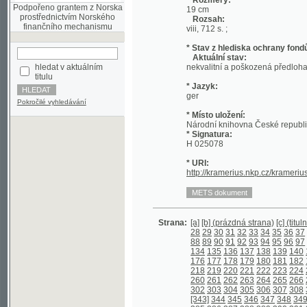
* Stav z hlediska ochrany fondů:
Aktuální stav:
hledat v aktuálním
nekvalitní a poškozená předloha; nekonzi
titulu
* Jazyk:
ger
Pokročilé vyhledávání
* Místo uložení:
Národní knihovna České republiky
* Signatura:
H 025078
* URI:
http://kramerius.nkp.cz/kramerius/hand
Strana:
[a]
[b] (prázdná strana)
[c] (titulní strana)
28
29
30
31
32
33
34
35
36
37
38
39
4
88
89
90
91
92
93
94
95
96
97
98
99
1
134
135
136
137
138
139
140
141
142
176
177
178
179
180
181
182
183
184
218
219
220
221
222
223
224
225
226
260
261
262
263
264
265
266
267
268
302
303
304
305
306
307
308
309
310
[343]
344
345
346
347
348
349
350
35
385
386
387
388
389
390
391
392
393
427
428
429
430
431
432
433
434
435
469
470
471
472
473
474
475
476
477
511
512
513
514
515
516
517
518
519
553
554
555
556
557
558
559
560
561
597
598
599
600
601
602
603
604
605
639
640
641
642
643
644
645
646
647