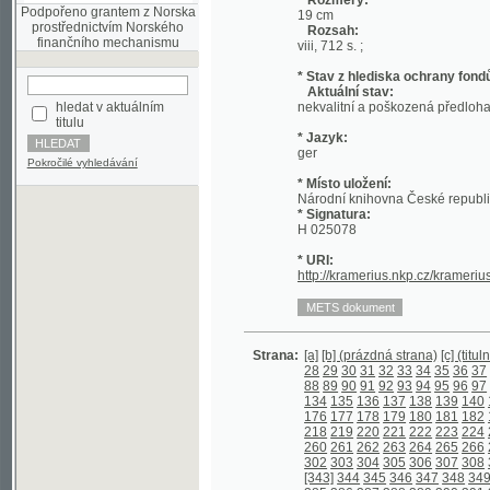
* Stav z hlediska ochrany fondů:
Aktuální stav:
hledat v aktuálním
nekvalitní a poškozená předloha; nekonzi
titulu
* Jazyk:
ger
Pokročilé vyhledávání
* Místo uložení:
Národní knihovna České republiky
* Signatura:
H 025078
* URI:
http://kramerius.nkp.cz/kramerius/hand
Strana:
[a]
[b] (prázdná strana)
[c] (titulní strana)
28
29
30
31
32
33
34
35
36
37
38
39
4
88
89
90
91
92
93
94
95
96
97
98
99
1
134
135
136
137
138
139
140
141
142
176
177
178
179
180
181
182
183
184
218
219
220
221
222
223
224
225
226
260
261
262
263
264
265
266
267
268
302
303
304
305
306
307
308
309
310
[343]
344
345
346
347
348
349
350
35
385
386
387
388
389
390
391
392
393
427
428
429
430
431
432
433
434
435
469
470
471
472
473
474
475
476
477
511
512
513
514
515
516
517
518
519
553
554
555
556
557
558
559
560
561
597
598
599
600
601
602
603
604
605
639
640
641
642
643
644
645
646
647