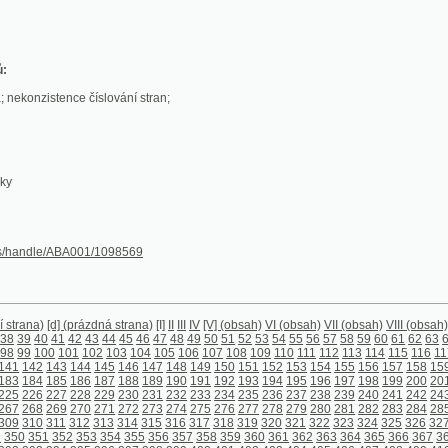
stence číslování stran;
le/ABA001/1098569
[d] (prázdná strana)
[I]
II
III
IV
[V] (obsah)
VI (obsah)
VII (obsah)
VIII (obsah)
[1]
2
3
4
5
6
7
8
0
41
42
43
44
45
46
47
48
49
50
51
52
53
54
55
56
57
58
59
60
61
62
63
64
65
66
67
68
6
00
101
102
103
104
105
106
107
108
109
110
111
112
113
114
115
116
117
118
119
120
1
143
144
145
146
147
148
149
150
151
152
153
154
155
156
157
158
159
160
161
162
1
185
186
187
188
189
190
191
192
193
194
195
196
197
198
199
200
201
202
203
204
2
227
228
229
230
231
232
233
234
235
236
237
238
239
240
241
242
243
244
245
246
2
269
270
271
272
273
274
275
276
277
278
279
280
281
282
283
284
285
286
287
288
2
311
312
313
314
315
316
317
318
319
320
321
322
323
324
325
326
327
328
329
330
3
1
352
353
354
355
356
357
358
359
360
361
362
363
364
365
366
367
368
369
370
371
394
395
396
397
398
399
400
401
402
403
404
405
406
407
408
409
410
411
412
413
4
436
437
438
439
440
441
442
443
444
445
446
447
448
449
450
451
452
453
454
455
4
478
479
480
481
482
483
484
485
486
487
488
489
490
491
492
493
494
495
496
497
4
520
521
522
523
524
525
526
527
528
529
530
531
532
533
534
535
536
537
538
539
5
562
563
566
567
568
569
570
571
572
573
574
575
576
577
578
579
580
581
582
583
5
606
607
608
609
610
611
612
613
614
615
616
617
618
619
620
621
622
623
624
625
6
648
649
650
651
652
653
654
655
656
657
658
659
660
661
662
663
664
665
666
667
6