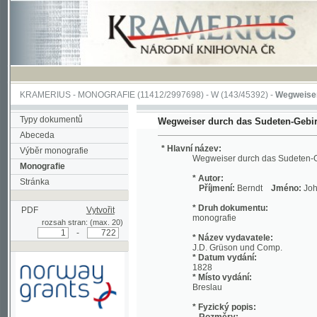
KRAMERIUS
-
MONOGRAFIE
(11412/2997698) -
W (143/45392)
-
Wegweiser durch 
Typy dokumentů
Wegweiser durch das Sudeten-Gebirge
Abeceda
* Hlavní název:
Výběr monografie
Wegweiser durch das Sudeten-Gebirge
Monografie
* Autor:
Stránka
Příjmení:
Berndt
Jméno:
Johann, Chri
* Druh dokumentu:
PDF
Vytvořit
monografie
rozsah stran: (max. 20)
-
* Název vydavatele:
J.D. Grüson und Comp.
* Datum vydání:
1828
* Místo vydání:
Breslau
* Fyzický popis:
Rozměry:
Podpořeno grantem z Norska
19 cm
prostřednictvím Norského
Rozsah:
finančního mechanismu
viii, 712 s. ;