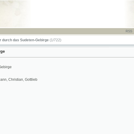
RSS
-
TISK
-
NÁP
das Sudeten-Gebirge
(1/722)
stian, Gottlieb