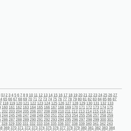
9
10
11
12
13
14
15
16
17
18
19
20
21
22
23
24
25
26
27
9
70
71
72
73
74
75
76
77
78
79
80
81
82
83
84
85
86
87
21
122
123
124
125
126
127
128
129
130
131
132
133
63
164
165
166
167
168
169
170
171
172
173
174
175
05
206
207
208
209
210
211
212
213
214
215
216
217
47
248
249
250
251
252
253
254
255
256
257
258
259
89
290
291
292
293
294
295
296
297
298
299
300
301
31
332
333
334
335
336
337
338
339
340
341
342
243
372
373
374
375
376
377
378
379
380
381
382
383
384
14
415
416
417
418
419
420
421
422
423
424
425
426
56
457
458
459
460
461
462
463
464
465
466
467
468
98
499
500
501
502
503
504
505
506
507
508
509
510
40
541
542
543
544
545
546
547
548
549
550
551
552
84
585
586
587
588
589
590
591
592
593
594
595
596
26
627
628
629
630
631
632
633
634
635
636
637
638
68
669
670
671
672
673
674
675
676
677
678
679
680