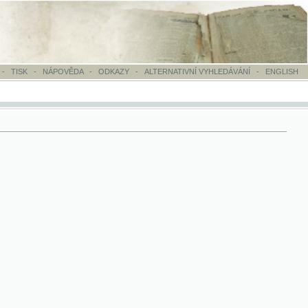
OVĚDA
-
ODKAZY
-
ALTERNATIVNÍ VYHLEDÁVÁNÍ
-
ENGLISH