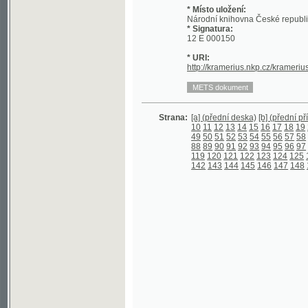
http://kramerius.nkp.cz/kramerius/han
Strana:
[a] (přední deska)
[b] (přední přídeští)
[I
10
11
12
13
14
15
16
17
18
19
20
21
2
49
50
51
52
53
54
55
56
57
58
59
60
6
88
89
90
91
92
93
94
95
96
97
98
99
1
119
120
121
122
123
124
125
126
127
142
143
144
145
146
147
148
149
150