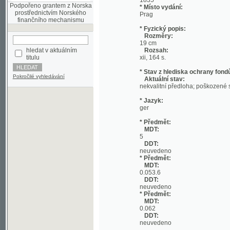
* Fyzický popis:
Rozměry:
19 cm
hledat v aktuálním
Rozsah:
titulu
xii, 164 s.
* Stav z hlediska ochrany fondů:
Pokročilé vyhledávání
Aktuální stav:
nekvalitní předloha; poškozené strany; p
* Jazyk:
ger
* Předmět:
MDT:
5
DDT:
neuvedeno
* Předmět:
MDT:
0.053.6
DDT:
neuvedeno
* Předmět:
MDT:
0.062
DDT:
neuvedeno
* Místo uložení:
Národní knihovna České republiky
* Signatura:
12 E 000150
* URI: