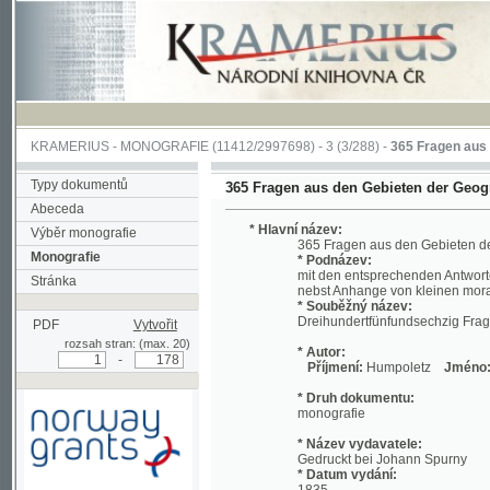
KRAMERIUS
-
MONOGRAFIE
(11412/2997698) -
3 (3/288)
-
365 Fragen aus den Gebi
Typy dokumentů
365 Fragen aus den Gebieten der Geographie, 
Abeceda
* Hlavní název:
Výběr monografie
365 Fragen aus den Gebieten der Geogra
Monografie
* Podnázev:
mit den entsprechenden Antworten und a
Stránka
nebst Anhange von kleinen moralischen
* Souběžný název:
Dreihundertfünfundsechzig Fragen aus d
PDF
Vytvořit
rozsah stran: (max. 20)
* Autor:
-
Příjmení:
Humpoletz
Jméno:
Löwy
* Druh dokumentu:
monografie
* Název vydavatele:
Gedruckt bei Johann Spurny
* Datum vydání:
1835
Podpořeno grantem z Norska
* Místo vydání:
prostřednictvím Norského
Prag
finančního mechanismu