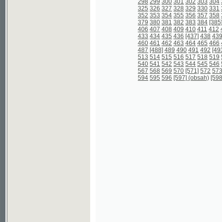
567
568
569
570
[571]
572
573
574
57
594
595
596
[597] (obsah)
[598] (obsah