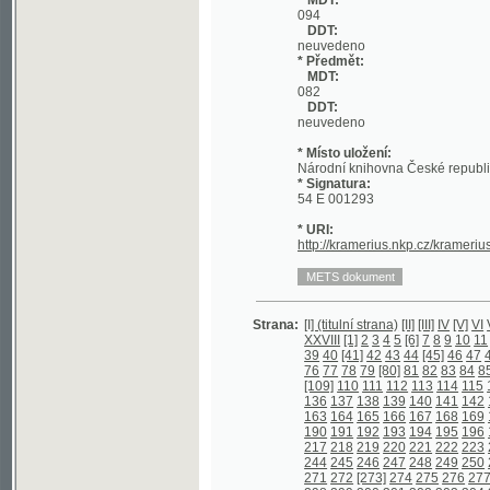
DDT:
neuvedeno
* Místo uložení:
Národní knihovna České republiky
* Signatura:
54 E 001293
* URI:
http://kramerius.nkp.cz/kramerius/han
Strana:
[I] (titulní strana)
[II]
[III]
IV
[V]
VI
VII
VIII
I
XXVIII
[1]
2
3
4
5
[6]
7
8
9
10
11
[12]
13
39
40
[41]
42
43
44
[45]
46
47
48
[49]
5
76
77
78
79
[80]
81
82
83
84
85
86
87
[109]
110
111
112
113
114
115
116
117
136
137
138
139
140
141
142
143
144
163
164
165
166
167
168
169
170
171
190
191
192
193
194
195
196
197
198
217
218
219
220
221
222
223
224
225
244
245
246
247
248
249
250
251
252
271
272
[273]
274
275
276
277
278
27
298
299
300
301
302
303
304
305
306
325
326
327
328
329
330
331
332
333
352
353
354
355
356
357
358
359
360
379
380
381
382
383
384
[385]
386
38
406
407
408
409
410
411
412
413
414
433
434
435
436
[437]
438
439
440
44
460
461
462
463
464
465
466
467
468
487
[488]
489
490
491
492
[493]
494
4
513
514
515
516
517
518
519
520
521
540
541
542
543
544
545
546
547
548