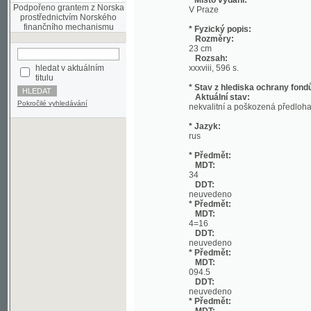
Rozměry:
23 cm
Rozsah:
hledat v aktuálním
xxxviii, 596 s.
titulu
* Stav z hlediska ochrany fondů:
Aktuální stav:
Pokročilé vyhledávání
nekvalitní a poškozená předloha;
* Jazyk:
rus
* Předmět:
MDT:
34
DDT:
neuvedeno
* Předmět:
MDT:
4=16
DDT:
neuvedeno
* Předmět:
MDT:
094.5
DDT:
neuvedeno
* Předmět:
MDT:
094
DDT:
neuvedeno
* Předmět:
MDT:
082