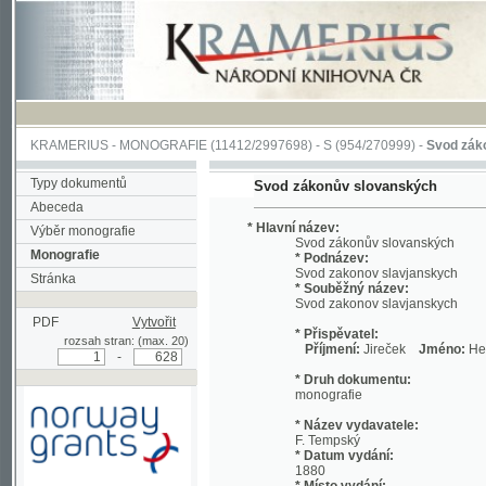
KRAMERIUS
-
MONOGRAFIE
(11412/2997698) -
S (954/270999)
-
Svod zákonův sl
Typy dokumentů
Svod zákonův slovanských
Abeceda
* Hlavní název:
Výběr monografie
Svod zákonův slovanských
Monografie
* Podnázev:
Svod zakonov slavjanskych
Stránka
* Souběžný název:
Svod zakonov slavjanskych
PDF
Vytvořit
* Přispěvatel:
rozsah stran: (max. 20)
Příjmení:
Jireček
Jméno:
Hermenegi
-
* Druh dokumentu:
monografie
* Název vydavatele:
F. Tempský
* Datum vydání:
1880
* Místo vydání:
Podpořeno grantem z Norska
V Praze
prostřednictvím Norského
finančního mechanismu
* Fyzický popis: