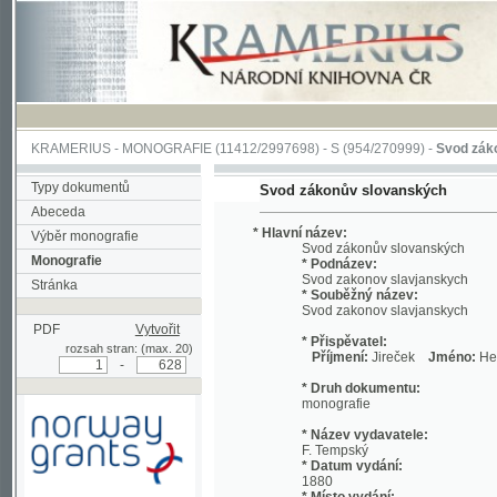
KRAMERIUS
-
MONOGRAFIE
(11412/2997698) -
S (954/270999)
-
Svod zákonův sl
Typy dokumentů
Svod zákonův slovanských
Abeceda
* Hlavní název:
Výběr monografie
Svod zákonův slovanských
Monografie
* Podnázev:
Svod zakonov slavjanskych
Stránka
* Souběžný název:
Svod zakonov slavjanskych
PDF
Vytvořit
* Přispěvatel:
rozsah stran: (max. 20)
Příjmení:
Jireček
Jméno:
Hermenegi
-
* Druh dokumentu:
monografie
* Název vydavatele:
F. Tempský
* Datum vydání:
1880
* Místo vydání:
Podpořeno grantem z Norska
V Praze
prostřednictvím Norského
finančního mechanismu
* Fyzický popis: