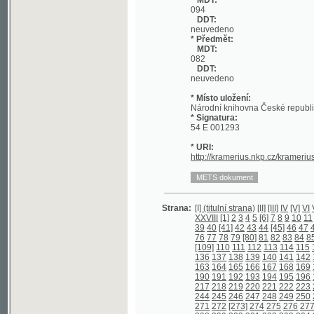
DDT:
neuvedeno
* Místo uložení:
Národní knihovna České republiky
* Signatura:
54 E 001293
* URI:
http://kramerius.nkp.cz/kramerius/han
Strana:
[I] (titulní strana)
[II]
[III]
IV
[V]
VI
VII
VIII
I
XXVIII
[1]
2
3
4
5
[6]
7
8
9
10
11
[12]
13
39
40
[41]
42
43
44
[45]
46
47
48
[49]
5
76
77
78
79
[80]
81
82
83
84
85
86
87
[109]
110
111
112
113
114
115
116
117
136
137
138
139
140
141
142
143
144
163
164
165
166
167
168
169
170
171
190
191
192
193
194
195
196
197
198
217
218
219
220
221
222
223
224
225
244
245
246
247
248
249
250
251
252
271
272
[273]
274
275
276
277
278
27
298
299
300
301
302
303
304
305
306
325
326
327
328
329
330
331
332
333
352
353
354
355
356
357
358
359
360
379
380
381
382
383
384
[385]
386
38
406
407
408
409
410
411
412
413
414
433
434
435
436
[437]
438
439
440
44
460
461
462
463
464
465
466
467
468
487
[488]
489
490
491
492
[493]
494
4
513
514
515
516
517
518
519
520
521
540
541
542
543
544
545
546
547
548