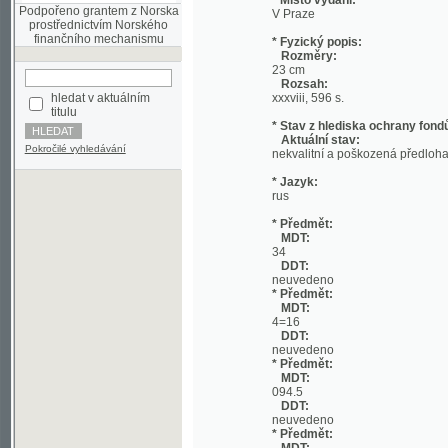
Rozměry:
23 cm
Rozsah:
hledat v aktuálním
xxxviii, 596 s.
titulu
* Stav z hlediska ochrany fondů:
Aktuální stav:
Pokročilé vyhledávání
nekvalitní a poškozená předloha;
* Jazyk:
rus
* Předmět:
MDT:
34
DDT:
neuvedeno
* Předmět:
MDT:
4=16
DDT:
neuvedeno
* Předmět:
MDT:
094.5
DDT:
neuvedeno
* Předmět:
MDT:
094
DDT:
neuvedeno
* Předmět:
MDT:
082