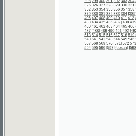
567
568
569
570
[571]
572
573
574
57
594
595
596
[597] (obsah)
[598] (obsah