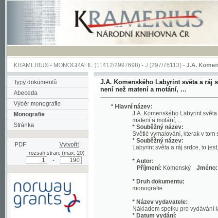
KRAMERIUS
-
MONOGRAFIE
(11412/2997698) -
J (297/76113)
-
J.A. Komenského Laby
J.A. Komenského Labyrint světa a ráj srdce, t
Typy dokumentů
není než matení a motání, ...
Abeceda
Výběr monografie
* Hlavní název:
J.A. Komenského Labyrint světa a ráj srd
Monografie
matení a motání, ...
Stránka
* Souběžný název:
Světlé vymalování, kterak v tom světě a 
* Souběžný název:
PDF
Vytvořit
Labyrint světa a ráj srdce, to jest, Svět
rozsah stran: (max. 20)
-
* Autor:
Příjmení:
Komenský
Jméno:
Jan, A
* Druh dokumentu:
monografie
* Název vydavatele:
Nákladem spolku pro vydávání laciných 
* Datum vydání:
1892
Podpořeno grantem z Norska
* Místo vydání:
prostřednictvím Norského
V Praze
finančního mechanismu