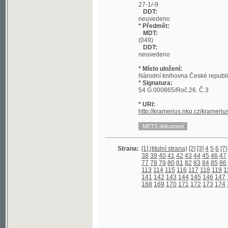
DDT:
neuvedeno
* Místo uložení:
Národní knihovna České republiky
* Signatura:
54 G 000865/Roč.26. Č.3
* URI:
http://kramerius.nkp.cz/kramerius/hand
Strana:
[1] (titulní strana)
[2]
[3]
4
5
6
[7]
8
9
10
1
38
39
40
41
42
43
44
45
46
47
48
49
5
77
78
79
80
81
82
83
84
85
86
87
88
8
113
114
115
116
117
118
119
120
121
141
142
143
144
145
146
147
148
149
168
169
170
171
172
173
174
175
176