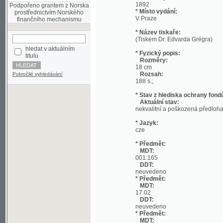
* Název tiskaře:
(Tiskem Dr. Edvarda Grégra)
hledat v aktuálním
* Fyzický popis:
titulu
Rozměry:
18 cm
Rozsah:
Pokročilé vyhledávání
188 s.;
* Stav z hlediska ochrany fondů:
Aktuální stav:
nekvalitní a poškozená předloha; nekonzi
* Jazyk:
cze
* Předmět:
MDT:
001:165
DDT:
neuvedeno
* Předmět:
MDT:
17.02
DDT:
neuvedeno
* Předmět:
MDT:
27-1/-9
DDT:
neuvedeno
* Předmět:
MDT:
(049)