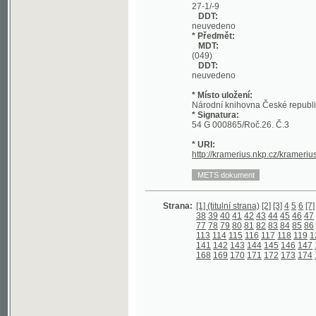
DDT:
neuvedeno
* Místo uložení:
Národní knihovna České republiky
* Signatura:
54 G 000865/Roč.26. Č.3
* URI:
http://kramerius.nkp.cz/kramerius/hand
Strana:
[1] (titulní strana)
[2]
[3]
4
5
6
[7]
8
9
10
1
38
39
40
41
42
43
44
45
46
47
48
49
5
77
78
79
80
81
82
83
84
85
86
87
88
8
113
114
115
116
117
118
119
120
121
141
142
143
144
145
146
147
148
149
168
169
170
171
172
173
174
175
176