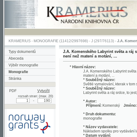
KRAMERIUS
-
MONOGRAFIE
(11412/2997698) -
J (297/76113)
-
J.A. Komenského Laby
J.A. Komenského Labyrint světa a ráj srdce, t
Typy dokumentů
není než matení a motání, ...
Abeceda
Výběr monografie
* Hlavní název:
J.A. Komenského Labyrint světa a ráj srd
Monografie
matení a motání, ...
Stránka
* Souběžný název:
Světlé vymalování, kterak v tom světě a 
* Souběžný název:
PDF
Vytvořit
Labyrint světa a ráj srdce, to jest, Svět
rozsah stran: (max. 20)
-
* Autor:
Příjmení:
Komenský
Jméno:
Jan, A
* Druh dokumentu:
monografie
* Název vydavatele:
Nákladem spolku pro vydávání laciných 
* Datum vydání:
1892
Podpořeno grantem z Norska
* Místo vydání:
prostřednictvím Norského
V Praze
finančního mechanismu