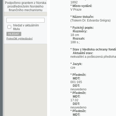
* Název tiskaře:
(Tiskem Dr. Edvarda Grégra)
hledat v aktuálním
* Fyzický popis:
titulu
Rozměry:
18 cm
Rozsah:
Pokročilé vyhledávání
188 s.;
* Stav z hlediska ochrany fondů:
Aktuální stav:
nekvalitní a poškozená předloha; nekonzi
* Jazyk:
cze
* Předmět:
MDT:
001:165
DDT:
neuvedeno
* Předmět:
MDT:
17.02
DDT:
neuvedeno
* Předmět:
MDT:
27-1/-9
DDT:
neuvedeno
* Předmět:
MDT:
(049)