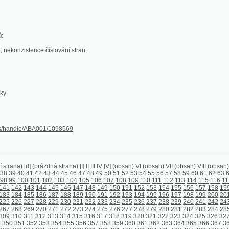
stence číslování stran;
le/ABA001/1098569
[d] (prázdná strana)
[I]
II
III
IV
[V] (obsah)
VI (obsah)
VII (obsah)
VIII (obsah)
[1]
2
3
4
5
6
7
8
0
41
42
43
44
45
46
47
48
49
50
51
52
53
54
55
56
57
58
59
60
61
62
63
64
65
66
67
68
6
00
101
102
103
104
105
106
107
108
109
110
111
112
113
114
115
116
117
118
119
120
1
143
144
145
146
147
148
149
150
151
152
153
154
155
156
157
158
159
160
161
162
1
185
186
187
188
189
190
191
192
193
194
195
196
197
198
199
200
201
202
203
204
2
227
228
229
230
231
232
233
234
235
236
237
238
239
240
241
242
243
244
245
246
2
269
270
271
272
273
274
275
276
277
278
279
280
281
282
283
284
285
286
287
288
2
311
312
313
314
315
316
317
318
319
320
321
322
323
324
325
326
327
328
329
330
3
1
352
353
354
355
356
357
358
359
360
361
362
363
364
365
366
367
368
369
370
371
394
395
396
397
398
399
400
401
402
403
404
405
406
407
408
409
410
411
412
413
4
436
437
438
439
440
441
442
443
444
445
446
447
448
449
450
451
452
453
454
455
4
478
479
480
481
482
483
484
485
486
487
488
489
490
491
492
493
494
495
496
497
4
520
521
522
523
524
525
526
527
528
529
530
531
532
533
534
535
536
537
538
539
5
562
563
566
567
568
569
570
571
572
573
574
575
576
577
578
579
580
581
582
583
5
606
607
608
609
610
611
612
613
614
615
616
617
618
619
620
621
622
623
624
625
6
648
649
650
651
652
653
654
655
656
657
658
659
660
661
662
663
664
665
666
667
6