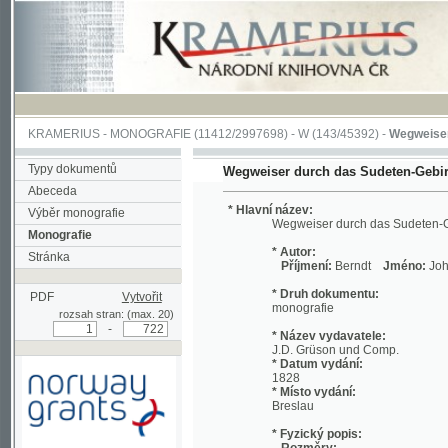
KRAMERIUS
-
MONOGRAFIE
(11412/2997698) -
W (143/45392)
-
Wegweiser durch 
Typy dokumentů
Wegweiser durch das Sudeten-Gebirge
Abeceda
* Hlavní název:
Výběr monografie
Wegweiser durch das Sudeten-Gebirge
Monografie
* Autor:
Stránka
Příjmení:
Berndt
Jméno:
Johann, Chri
* Druh dokumentu:
PDF
Vytvořit
monografie
rozsah stran: (max. 20)
-
* Název vydavatele:
J.D. Grüson und Comp.
* Datum vydání:
1828
* Místo vydání:
Breslau
* Fyzický popis:
Rozměry:
Podpořeno grantem z Norska
19 cm
prostřednictvím Norského
Rozsah:
finančního mechanismu
viii, 712 s. ;