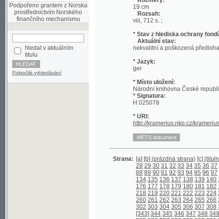
* Stav z hlediska ochrany fondů:
Aktuální stav:
hledat v aktuálním
nekvalitní a poškozená předloha; nekonzi
titulu
* Jazyk:
ger
Pokročilé vyhledávání
* Místo uložení:
Národní knihovna České republiky
* Signatura:
H 025078
* URI:
http://kramerius.nkp.cz/kramerius/hand
Strana:
[a]
[b] (prázdná strana)
[c] (titulní strana)
28
29
30
31
32
33
34
35
36
37
38
39
4
88
89
90
91
92
93
94
95
96
97
98
99
1
134
135
136
137
138
139
140
141
142
176
177
178
179
180
181
182
183
184
218
219
220
221
222
223
224
225
226
260
261
262
263
264
265
266
267
268
302
303
304
305
306
307
308
309
310
[343]
344
345
346
347
348
349
350
35
385
386
387
388
389
390
391
392
393
427
428
429
430
431
432
433
434
435
469
470
471
472
473
474
475
476
477
511
512
513
514
515
516
517
518
519
553
554
555
556
557
558
559
560
561
597
598
599
600
601
602
603
604
605
639
640
641
642
643
644
645
646
647