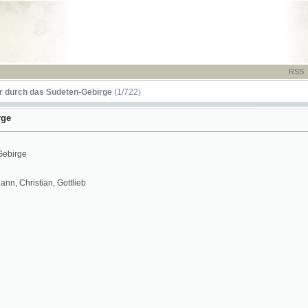
RSS
-
TISK
-
NÁP
das Sudeten-Gebirge
(1/722)
stian, Gottlieb