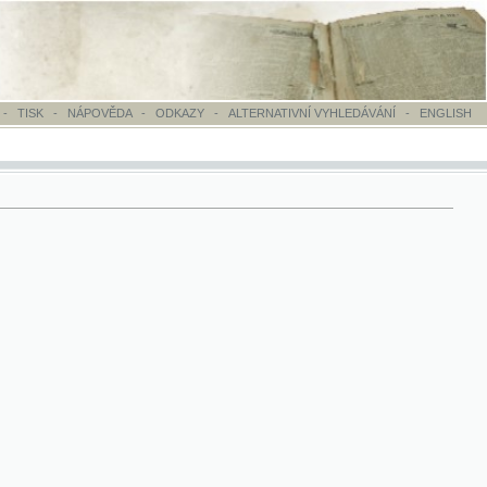
OVĚDA
-
ODKAZY
-
ALTERNATIVNÍ VYHLEDÁVÁNÍ
-
ENGLISH