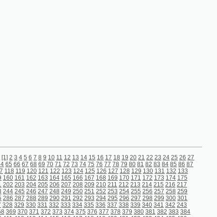
9
10
11
12
13
14
15
16
17
18
19
20
21
22
23
24
25
26
27
9
70
71
72
73
74
75
76
77
78
79
80
81
82
83
84
85
86
87
21
122
123
124
125
126
127
128
129
130
131
132
133
63
164
165
166
167
168
169
170
171
172
173
174
175
05
206
207
208
209
210
211
212
213
214
215
216
217
47
248
249
250
251
252
253
254
255
256
257
258
259
89
290
291
292
293
294
295
296
297
298
299
300
301
31
332
333
334
335
336
337
338
339
340
341
342
243
372
373
374
375
376
377
378
379
380
381
382
383
384
14
415
416
417
418
419
420
421
422
423
424
425
426
56
457
458
459
460
461
462
463
464
465
466
467
468
98
499
500
501
502
503
504
505
506
507
508
509
510
40
541
542
543
544
545
546
547
548
549
550
551
552
84
585
586
587
588
589
590
591
592
593
594
595
596
26
627
628
629
630
631
632
633
634
635
636
637
638
68
669
670
671
672
673
674
675
676
677
678
679
680