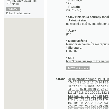
Pokročilé vyhledávání
* Stav z hlediska ochrany fondů:
Aktuální stav:
nekvalitní a poškozená předloha; nekonzi
* Jazyk:
ger
* Místo uložení:
Národní knihovna České republiky
* Signatura:
H 025078
* URI:
http://kramerius.nkp.cz/kramerius/hand
Strana:
[a]
[b] (prázdná strana)
[c] (titulní strana)
4
5
6
7
8
9
10
11
12
13
14
15
16
17
18
45
46
47
48
49
50
51
52
53
54
55
56
5
84
85
86
87
88
89
90
91
92
93
94
95
9
116
117
118
119
120
121
122
123
124
143
144
145
146
147
148
149
150
151
170
171
172
173
174
175
176
177
178
197
198
199
200
201
202
203
204
205
224
225
226
227
228
229
230
231
232
251
252
253
254
255
256
257
258
259
278
279
280
281
282
283
284
285
286
305
306
307
308
309
310
311
312
313
332
333
334
335
336
337
338
339
340
358
359
360
361
362
363
364
365
366
385
386
387
388
389
390
391
392
393
412
413
414
415
416
417
418
419
420