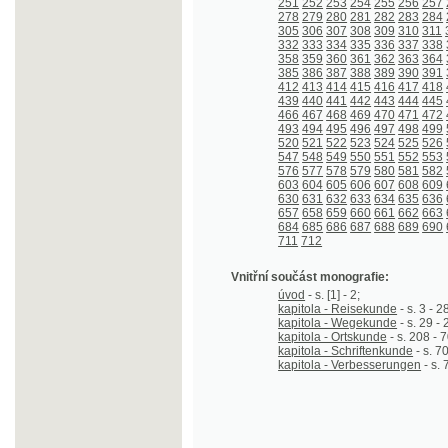
439
440
441
442
443
444
445
446
447
466
467
468
469
470
471
472
473
474
493
494
495
496
497
498
499
500
501
520
521
522
523
524
525
526
527
528
547
548
549
550
551
552
553
554
555
576
577
578
579
580
581
582
583
584
603
604
605
606
607
608
609
610
611
630
631
632
633
634
635
636
637
638
657
658
659
660
661
662
663
664
665
684
685
686
687
688
689
690
691
692
711
712
Vnitřní součást monografie:
úvod
- s. [1] - 2;
kapitola - Reisekunde
- s. 3 - 28;
kapitola - Wegekunde
- s. 29 - 207;
kapitola - Ortskunde
- s. 208 - 701;
kapitola - Schriftenkunde
- s. 702 - 712;
kapitola - Verbesserungen
- s. 712 - 71