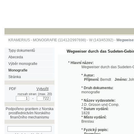
KRAMERIUS
-
MONOGRAFIE
(11412/2997698) -
W (143/45392)
-
Wegweiser durch 
Typy dokumentů
Wegweiser durch das Sudeten-Gebirge
Abeceda
* Hlavní název:
Výběr monografie
Wegweiser durch das Sudeten-Gebirge
Monografie
* Autor:
Stránka
Příjmení:
Berndt
Jméno:
Johann, Chri
* Druh dokumentu:
PDF
Vytvořit
monografie
rozsah stran: (max. 20)
-
* Název vydavatele:
J.D. Grüson und Comp.
Podpořeno grantem z Norska
* Datum vydání:
prostřednictvím Norského
1828
finančního mechanismu
* Místo vydání:
Breslau
* Fyzický popis:
Rozměry:
hledat v aktuálním
19 cm
titulu
Rozsah:
viii, 712 s. ;