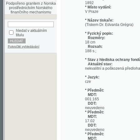
* Název tiskaře:
(Tiskem Dr. Edvarda Grégra)
hledat v aktuálním
* Fyzický popis:
titulu
Rozměry:
18 cm
Rozsah:
Pokročilé vyhledávání
188 s.;
* Stav z hlediska ochrany fondů:
Aktuální stav:
nekvalitní a poškozená předloha; nekonzi
* Jazyk:
cze
* Předmět:
MDT:
001:165
DDT:
neuvedeno
* Předmět:
MDT:
17.02
DDT:
neuvedeno
* Předmět:
MDT:
27-1/-9
DDT:
neuvedeno
* Předmět:
MDT:
(049)