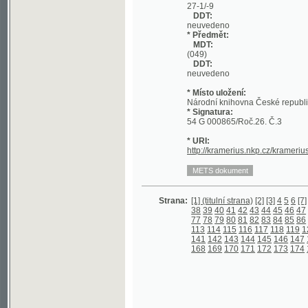
DDT:
neuvedeno
* Místo uložení:
Národní knihovna České republiky
* Signatura:
54 G 000865/Roč.26. Č.3
* URI:
http://kramerius.nkp.cz/kramerius/hand
Strana:
[1] (titulní strana)
[2]
[3]
4
5
6
[7]
8
9
10
1
38
39
40
41
42
43
44
45
46
47
48
49
5
77
78
79
80
81
82
83
84
85
86
87
88
8
113
114
115
116
117
118
119
120
121
141
142
143
144
145
146
147
148
149
168
169
170
171
172
173
174
175
176