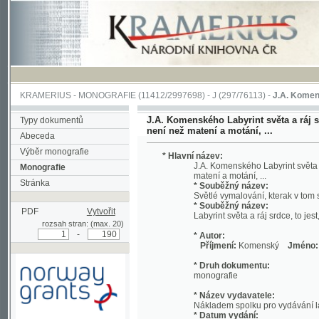
KRAMERIUS
-
MONOGRAFIE
(11412/2997698) -
J (297/76113)
-
J.A. Komenského Laby
J.A. Komenského Labyrint světa a ráj srdce, t
Typy dokumentů
není než matení a motání, ...
Abeceda
Výběr monografie
* Hlavní název:
J.A. Komenského Labyrint světa a ráj srd
Monografie
matení a motání, ...
Stránka
* Souběžný název:
Světlé vymalování, kterak v tom světě a 
* Souběžný název:
PDF
Vytvořit
Labyrint světa a ráj srdce, to jest, Svět
rozsah stran: (max. 20)
-
* Autor:
Příjmení:
Komenský
Jméno:
Jan, A
* Druh dokumentu:
monografie
* Název vydavatele:
Nákladem spolku pro vydávání laciných 
* Datum vydání:
1892
Podpořeno grantem z Norska
* Místo vydání:
prostřednictvím Norského
V Praze
finančního mechanismu