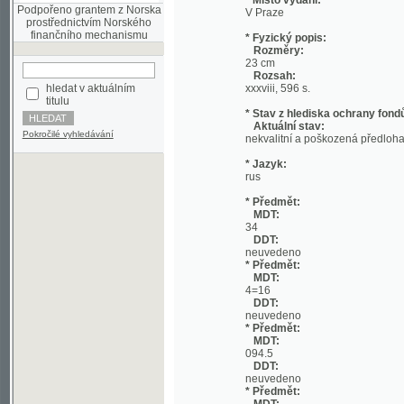
Rozměry:
23 cm
Rozsah:
hledat v aktuálním
xxxviii, 596 s.
titulu
* Stav z hlediska ochrany fondů:
Aktuální stav:
Pokročilé vyhledávání
nekvalitní a poškozená předloha;
* Jazyk:
rus
* Předmět:
MDT:
34
DDT:
neuvedeno
* Předmět:
MDT:
4=16
DDT:
neuvedeno
* Předmět:
MDT:
094.5
DDT:
neuvedeno
* Předmět:
MDT:
094
DDT:
neuvedeno
* Předmět:
MDT:
082