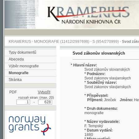
KRAMERIUS
-
MONOGRAFIE
(11412/2997698) -
S (954/270999)
-
Svod zákonův sl
Typy dokumentů
Svod zákonův slovanských
Abeceda
* Hlavní název:
Výběr monografie
Svod zákonův slovanských
Monografie
* Podnázev:
Svod zakonov slavjanskych
Stránka
* Souběžný název:
Svod zakonov slavjanskych
PDF
Vytvořit
* Přispěvatel:
rozsah stran: (max. 20)
Příjmení:
Jireček
Jméno:
Hermenegi
-
* Druh dokumentu:
monografie
* Název vydavatele:
F. Tempský
* Datum vydání:
1880
* Místo vydání:
Podpořeno grantem z Norska
V Praze
prostřednictvím Norského
finančního mechanismu
* Fyzický popis: