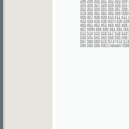
567
568
569
570
[571]
572
573
574
57
594
595
596
[597] (obsah)
[598] (obsah