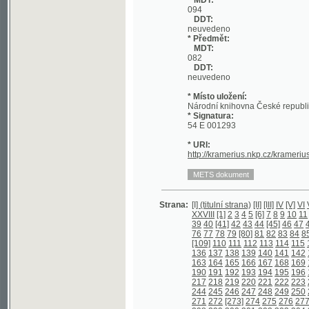
DDT:
neuvedeno
* Místo uložení:
Národní knihovna České republiky
* Signatura:
54 E 001293
* URI:
http://kramerius.nkp.cz/kramerius/han
Strana:
[I] (titulní strana)
[II]
[III]
IV
[V]
VI
VII
VIII
I
XXVIII
[1]
2
3
4
5
[6]
7
8
9
10
11
[12]
13
39
40
[41]
42
43
44
[45]
46
47
48
[49]
5
76
77
78
79
[80]
81
82
83
84
85
86
87
[109]
110
111
112
113
114
115
116
117
136
137
138
139
140
141
142
143
144
163
164
165
166
167
168
169
170
171
190
191
192
193
194
195
196
197
198
217
218
219
220
221
222
223
224
225
244
245
246
247
248
249
250
251
252
271
272
[273]
274
275
276
277
278
27
298
299
300
301
302
303
304
305
306
325
326
327
328
329
330
331
332
333
352
353
354
355
356
357
358
359
360
379
380
381
382
383
384
[385]
386
38
406
407
408
409
410
411
412
413
414
433
434
435
436
[437]
438
439
440
44
460
461
462
463
464
465
466
467
468
487
[488]
489
490
491
492
[493]
494
4
513
514
515
516
517
518
519
520
521
540
541
542
543
544
545
546
547
548