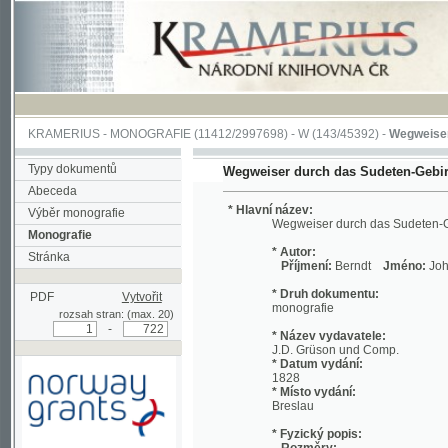
KRAMERIUS
-
MONOGRAFIE
(11412/2997698) -
W (143/45392)
-
Wegweiser durch 
Typy dokumentů
Wegweiser durch das Sudeten-Gebirge
Abeceda
* Hlavní název:
Výběr monografie
Wegweiser durch das Sudeten-Gebirge
Monografie
* Autor:
Stránka
Příjmení:
Berndt
Jméno:
Johann, Chri
* Druh dokumentu:
PDF
Vytvořit
monografie
rozsah stran: (max. 20)
-
* Název vydavatele:
J.D. Grüson und Comp.
* Datum vydání:
1828
* Místo vydání:
Breslau
* Fyzický popis:
Rozměry:
Podpořeno grantem z Norska
19 cm
prostřednictvím Norského
Rozsah:
finančního mechanismu
viii, 712 s. ;