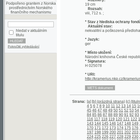
* Stav z hlediska ochrany fondů:
Aktuální stav:
hledat v aktuálním
nekvalitní a poškozená předloha; nekonzi
titulu
* Jazyk:
ger
Pokročilé vyhledávání
* Místo uložení:
Národní knihovna České republiky
* Signatura:
H 025078
* URI:
http://kramerius.nkp.cz/kramerius/hand
Strana:
[a]
[b] (prázdná strana)
[c] (titulní strana)
4
5
6
7
8
9
10
11
12
13
14
15
16
17
18
45
46
47
48
49
50
51
52
53
54
55
56
5
84
85
86
87
88
89
90
91
92
93
94
95
9
116
117
118
119
120
121
122
123
124
143
144
145
146
147
148
149
150
151
170
171
172
173
174
175
176
177
178
197
198
199
200
201
202
203
204
205
224
225
226
227
228
229
230
231
232
251
252
253
254
255
256
257
258
259
278
279
280
281
282
283
284
285
286
305
306
307
308
309
310
311
312
313
332
333
334
335
336
337
338
339
340
358
359
360
361
362
363
364
365
366
385
386
387
388
389
390
391
392
393
412
413
414
415
416
417
418
419
420