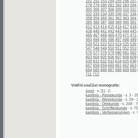
439
440
441
442
443
444
445
446
447
466
467
468
469
470
471
472
473
474
493
494
495
496
497
498
499
500
501
520
521
522
523
524
525
526
527
528
547
548
549
550
551
552
553
554
555
576
577
578
579
580
581
582
583
584
603
604
605
606
607
608
609
610
611
630
631
632
633
634
635
636
637
638
657
658
659
660
661
662
663
664
665
684
685
686
687
688
689
690
691
692
711
712
Vnitřní součást monografie:
úvod
- s. [1] - 2;
kapitola - Reisekunde
- s. 3 - 28;
kapitola - Wegekunde
- s. 29 - 207;
kapitola - Ortskunde
- s. 208 - 701;
kapitola - Schriftenkunde
- s. 702 - 712;
kapitola - Verbesserungen
- s. 712 - 71