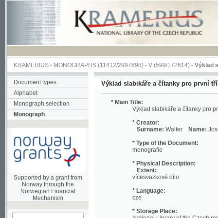
KRAMERIUS
-
MONOGRAPHS
(11412/2997698) -
V (599/172614)
-
Výklad slabikáře
Document types
Výklad slabikáře a čítanky pro první třídu ob
Alphabet
* Main Title:
Monograph selection
Výklad slabikáře a čítanky pro první tří
Monograph
* Creator:
Surname:
Walter
Name:
Josef
* Type of the Document:
monografie
* Physical Description:
Extent:
vícesvazkové dílo
Supported by a grant from
Norway through the
* Language:
Norwegian Financial
cze
Mechanism
* Storage Place:
National Library of the Czech republic
* Shelf-Number:
search in actual
54 E 000495
monograph