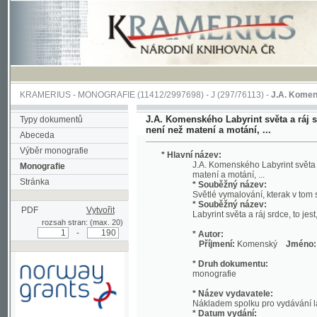
KRAMERIUS
-
MONOGRAFIE
(11412/2997698) -
J (297/76113)
-
J.A. Komenského Laby
J.A. Komenského Labyrint světa a ráj srdce, t
Typy dokumentů
není než matení a motání, ...
Abeceda
Výběr monografie
* Hlavní název:
J.A. Komenského Labyrint světa a ráj srd
Monografie
matení a motání, ...
Stránka
* Souběžný název:
Světlé vymalování, kterak v tom světě a 
* Souběžný název:
PDF
Vytvořit
Labyrint světa a ráj srdce, to jest, Svět
rozsah stran: (max. 20)
-
* Autor:
Příjmení:
Komenský
Jméno:
Jan, A
* Druh dokumentu:
monografie
* Název vydavatele:
Nákladem spolku pro vydávání laciných 
* Datum vydání:
1892
Podpořeno grantem z Norska
* Místo vydání:
prostřednictvím Norského
V Praze
finančního mechanismu