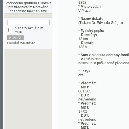
* Název tiskaře:
(Tiskem Dr. Edvarda Grégra)
hledat v aktuálním
* Fyzický popis:
titulu
Rozměry:
18 cm
Rozsah:
Pokročilé vyhledávání
188 s.;
* Stav z hlediska ochrany fondů:
Aktuální stav:
nekvalitní a poškozená předloha; nekonzi
* Jazyk:
cze
* Předmět:
MDT:
001:165
DDT:
neuvedeno
* Předmět:
MDT:
17.02
DDT:
neuvedeno
* Předmět:
MDT:
27-1/-9
DDT:
neuvedeno
* Předmět:
MDT:
(049)