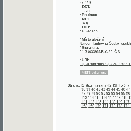
DDT:
neuvedeno
* Místo uložení:
Národní knihovna České republiky
* Signatura:
54 G 000865/Roč.26. Č.3
* URI:
http://kramerius.nkp.cz/kramerius/hand
Strana:
[1] (titulní strana)
[2]
[3]
4
5
6
[7]
8
9
10
1
38
39
40
41
42
43
44
45
46
47
48
49
5
77
78
79
80
81
82
83
84
85
86
87
88
8
113
114
115
116
117
118
119
120
121
141
142
143
144
145
146
147
148
149
168
169
170
171
172
173
174
175
176