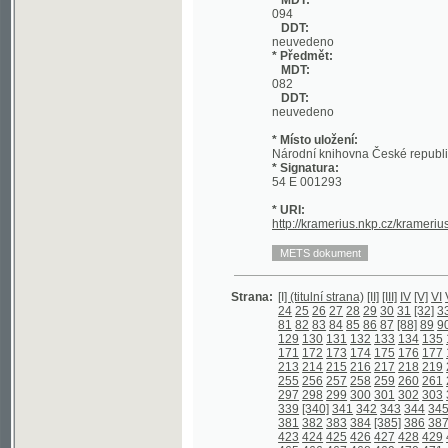
DDT:
neuvedeno
* Místo uložení:
Národní knihovna České republiky
* Signatura:
54 E 001293
* URI:
http://kramerius.nkp.cz/kramerius/han
Strana:
[I] (titulní strana)
[II]
[III]
IV
[V]
VI
VII
VIII
I
24
25
26
27
28
29
30
31
[32]
33
[34]
35
81
82
83
84
85
86
87
[88]
89
90
91
92
129
130
131
132
133
134
135
136
137
171
172
173
174
175
176
177
178
179
213
214
215
216
217
218
219
220
221
255
256
257
258
259
260
261
262
263
297
298
299
300
301
302
303
304
305
339
[340]
341
342
343
344
345
346
34
381
382
383
384
[385]
386
387
388
[38
423
424
425
426
427
428
429
430
431
465
466
467
468
469
470
471
472
473
506
507
508
[509]
510
511
512
513
51
©2003-2010
548
549
550
551
552
553
554
555
556
Developed
under GNU GPL
590
591
592
593
594
595
596
[597] (o
by
Qbizm
,
NKČR
and
KNAV