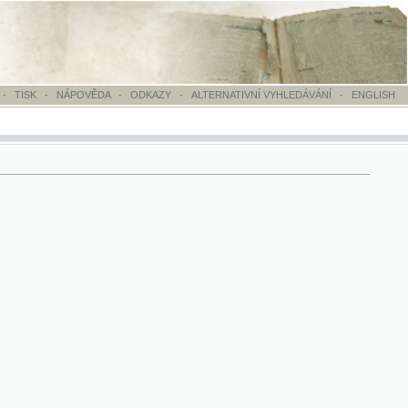
OVĚDA
-
ODKAZY
-
ALTERNATIVNÍ VYHLEDÁVÁNÍ
-
ENGLISH