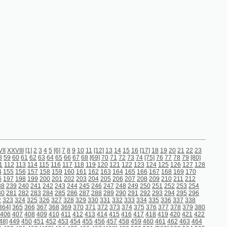
4
5
[6]
7
8
9
10
11
[12]
13
14
15
16
[17]
18
19
20
21
22
23
64
65
66
67
68
[69]
70
71
72
73
74
[75]
76
77
78
79
[80]
15
116
117
118
119
120
121
122
123
124
125
126
127
128
58
159
160
161
162
163
164
165
166
167
168
169
170
00
201
202
203
204
205
206
207
208
209
210
211
212
242
243
244
245
246
247
248
249
250
251
252
253
254
284
285
286
287
288
289
290
291
292
293
294
295
296
26
327
328
329
330
331
332
333
334
335
336
337
338
7
368
369
370
371
372
373
374
375
376
377
378
379
380
9
410
411
412
413
414
415
416
417
418
419
420
421
422
452
453
454
455
456
457
458
459
460
461
462
463
464
93]
494
495
496
497
[498]
499
500
501
[502]
503
504
505
535
536
537
538
539
540
541
542
543
544
545
546
547
577
578
579
580
581
582
583
584
585
586
[587]
588
589