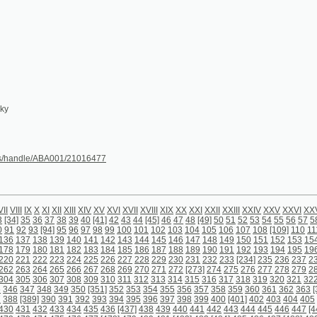
dle/ABA001/21016477
X
X
XI
XII
XIII
XIV
XV
XVI
XVII
XVIII
XIX
XX
XXI
XXII
XXIII
XXIV
XXV
XXVI
XXVII
XXVIII
[1]
2
3
36
37
38
39
40
[41]
42
43
44
[45]
46
47
48
[49]
50
51
52
53
54
55
56
57
58
59
60
61
62
63
93
[94]
95
96
97
98
99
100
101
102
103
104
105
106
107
108
[109]
110
111
112
113
114
1
138
139
140
141
142
143
144
145
146
147
148
149
150
151
152
153
154
155
156
157
1
180
181
182
183
184
185
186
187
188
189
190
191
192
193
194
195
196
197
198
199
2
222
223
224
225
226
227
228
229
230
231
232
233
[234]
235
236
237
238
239
240
241
264
265
266
267
268
269
270
271
272
[273]
274
275
276
277
278
279
280
281
282
283
306
307
308
309
310
311
312
313
314
315
316
317
318
319
320
321
322
323
324
325
3
7
348
349
350
[351]
352
353
354
355
356
357
358
359
360
361
362
363
[364]
365
366
36
9]
390
391
392
393
394
395
396
397
398
399
400
[401]
402
403
404
405
406
407
408
40
432
433
434
435
436
[437]
438
439
440
441
442
443
444
445
446
447
[448]
449
450
451
474
475
476
477
[478]
479
480
481
[482]
483
[484]
485
486
487
[488]
489
490
491
492
[4
4
515
516
517
518
519
520
521
522
523
524
525
526
527
528
529
530
531
[532]
533
534
557
558
559
560
561
562
563
564
565
566
567
568
569
570
[571]
572
573
574
575
576
bsah)
[598] (obsah)
[599] (obsah)
[600] (prázdná strana)