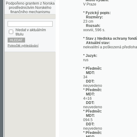
Rozměry:
23 cm
Rozsah:
hledat v aktuálním
xxxviii, 596 s.
titulu
* Stav z hlediska ochrany fondů:
Aktuální stav:
Pokročilé vyhledávání
nekvalitní a poškozená předloha;
* Jazyk:
rus
* Předmět:
MDT:
34
DDT:
neuvedeno
* Předmět:
MDT:
4=16
DDT:
neuvedeno
* Předmět:
MDT:
094.5
DDT:
neuvedeno
* Předmět:
MDT:
094
DDT:
neuvedeno
* Předmět:
MDT:
082