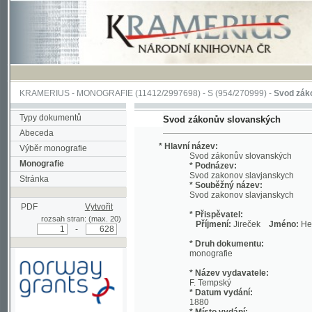
KRAMERIUS
-
MONOGRAFIE
(11412/2997698) -
S (954/270999)
-
Svod zákonův sl
Typy dokumentů
Svod zákonův slovanských
Abeceda
* Hlavní název:
Výběr monografie
Svod zákonův slovanských
Monografie
* Podnázev:
Svod zakonov slavjanskych
Stránka
* Souběžný název:
Svod zakonov slavjanskych
PDF
Vytvořit
* Přispěvatel:
rozsah stran: (max. 20)
Příjmení:
Jireček
Jméno:
Hermenegi
-
* Druh dokumentu:
monografie
* Název vydavatele:
F. Tempský
* Datum vydání:
1880
* Místo vydání:
Podpořeno grantem z Norska
V Praze
prostřednictvím Norského
finančního mechanismu
* Fyzický popis: