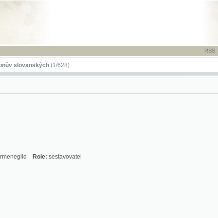
RSS
-
TISK
-
NÁP
ovanských
(1/628)
ld
Role:
sestavovatel