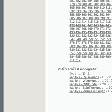
439
440
441
442
443
444
445
446
447
466
467
468
469
470
471
472
473
474
493
494
495
496
497
498
499
500
501
520
521
522
523
524
525
526
527
528
547
548
549
550
551
552
553
554
555
576
577
578
579
580
581
582
583
584
603
604
605
606
607
608
609
610
611
630
631
632
633
634
635
636
637
638
657
658
659
660
661
662
663
664
665
684
685
686
687
688
689
690
691
692
711
712
Vnitřní součást monografie:
úvod
- s. [1] - 2;
kapitola - Reisekunde
- s. 3 - 28;
kapitola - Wegekunde
- s. 29 - 207;
kapitola - Ortskunde
- s. 208 - 701;
kapitola - Schriftenkunde
- s. 702 - 712;
kapitola - Verbesserungen
- s. 712 - 71