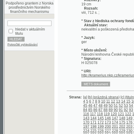
* Stav z hlediska ochrany fondů:
Aktuální stav:
hledat v aktuálním
nekvalitní a poškozená předloha; nekonzi
titulu
* Jazyk:
ger
Pokročilé vyhledávání
* Místo uložení:
Národní knihovna České republiky
* Signatura:
H 025078
* URI:
http://kramerius.nkp.cz/kramerius/hand
Strana:
[a]
[b] (prázdná strana)
[c] (titulní strana)
4
5
6
7
8
9
10
11
12
13
14
15
16
17
18
45
46
47
48
49
50
51
52
53
54
55
56
5
84
85
86
87
88
89
90
91
92
93
94
95
9
116
117
118
119
120
121
122
123
124
143
144
145
146
147
148
149
150
151
170
171
172
173
174
175
176
177
178
197
198
199
200
201
202
203
204
205
224
225
226
227
228
229
230
231
232
251
252
253
254
255
256
257
258
259
278
279
280
281
282
283
284
285
286
305
306
307
308
309
310
311
312
313
332
333
334
335
336
337
338
339
340
358
359
360
361
362
363
364
365
366
385
386
387
388
389
390
391
392
393
412
413
414
415
416
417
418
419
420