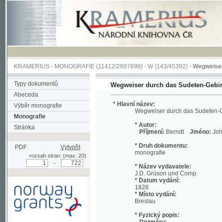
KRAMERIUS
-
MONOGRAFIE
(11412/2997698) -
W (143/45392)
-
Wegweiser durch 
Typy dokumentů
Wegweiser durch das Sudeten-Gebirge
Abeceda
* Hlavní název:
Výběr monografie
Wegweiser durch das Sudeten-Gebirge
Monografie
* Autor:
Stránka
Příjmení:
Berndt
Jméno:
Johann, Chri
* Druh dokumentu:
PDF
Vytvořit
monografie
rozsah stran: (max. 20)
-
* Název vydavatele:
J.D. Grüson und Comp.
* Datum vydání:
1828
* Místo vydání:
Breslau
* Fyzický popis:
Rozměry:
Podpořeno grantem z Norska
19 cm
prostřednictvím Norského
Rozsah:
finančního mechanismu
viii, 712 s. ;