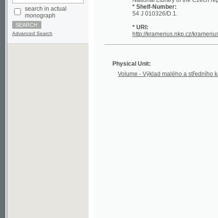
* URI:
Advanced Search
http://kramerius.nkp.cz/kramerius/han
Physical Unit:
Volume - Výklad malého a středního katechismu