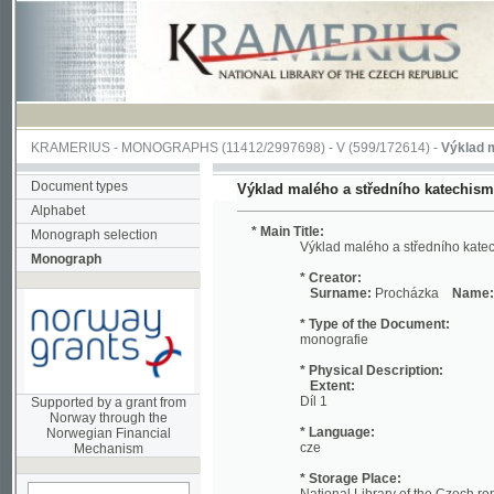
KRAMERIUS
-
MONOGRAPHS
(11412/2997698) -
V (599/172614)
-
Výklad malého a
Document types
Výklad malého a středního katechismu blah.
Alphabet
* Main Title:
Monograph selection
Výklad malého a středního katechismu b
Monograph
* Creator:
Surname:
Procházka
Name:
Jakub
* Type of the Document:
monografie
* Physical Description:
Extent:
Díl 1
Supported by a grant from
Norway through the
* Language:
Norwegian Financial
cze
Mechanism
* Storage Place:
National Library of the Czech republic
* Shelf-Number:
search in actual
54 J 010326/D.1.
monograph