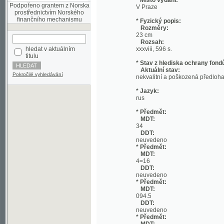
Rozměry:
23 cm
Rozsah:
hledat v aktuálním
xxxviii, 596 s.
titulu
* Stav z hlediska ochrany fondů:
Aktuální stav:
Pokročilé vyhledávání
nekvalitní a poškozená předloha;
* Jazyk:
rus
* Předmět:
MDT:
34
DDT:
neuvedeno
* Předmět:
MDT:
4=16
DDT:
neuvedeno
* Předmět:
MDT:
094.5
DDT:
neuvedeno
* Předmět:
MDT:
094
DDT:
neuvedeno
* Předmět:
MDT:
082