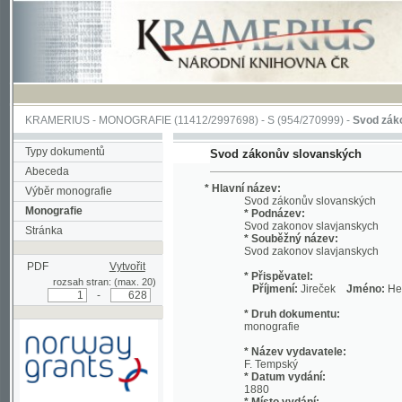
KRAMERIUS
-
MONOGRAFIE
(11412/2997698) -
S (954/270999)
-
Svod zákonův sl
Typy dokumentů
Svod zákonův slovanských
Abeceda
* Hlavní název:
Výběr monografie
Svod zákonův slovanských
Monografie
* Podnázev:
Svod zakonov slavjanskych
Stránka
* Souběžný název:
Svod zakonov slavjanskych
PDF
Vytvořit
* Přispěvatel:
rozsah stran: (max. 20)
Příjmení:
Jireček
Jméno:
Hermenegi
-
* Druh dokumentu:
monografie
* Název vydavatele:
F. Tempský
* Datum vydání:
1880
* Místo vydání:
Podpořeno grantem z Norska
V Praze
prostřednictvím Norského
finančního mechanismu
* Fyzický popis: