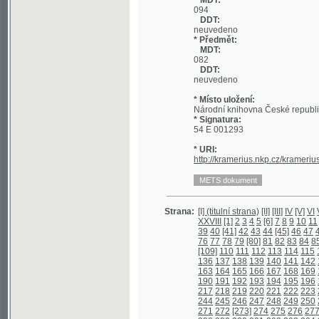
DDT:
neuvedeno
* Místo uložení:
Národní knihovna České republiky
* Signatura:
54 E 001293
* URI:
http://kramerius.nkp.cz/kramerius/han
Strana:
[I] (titulní strana)
[II]
[III]
IV
[V]
VI
VII
VIII
I
XXVIII
[1]
2
3
4
5
[6]
7
8
9
10
11
[12]
13
39
40
[41]
42
43
44
[45]
46
47
48
[49]
5
76
77
78
79
[80]
81
82
83
84
85
86
87
[109]
110
111
112
113
114
115
116
117
136
137
138
139
140
141
142
143
144
163
164
165
166
167
168
169
170
171
190
191
192
193
194
195
196
197
198
217
218
219
220
221
222
223
224
225
244
245
246
247
248
249
250
251
252
271
272
[273]
274
275
276
277
278
27
298
299
300
301
302
303
304
305
306
325
326
327
328
329
330
331
332
333
352
353
354
355
356
357
358
359
360
379
380
381
382
383
384
[385]
386
38
406
407
408
409
410
411
412
413
414
433
434
435
436
[437]
438
439
440
44
460
461
462
463
464
465
466
467
468
487
[488]
489
490
491
492
[493]
494
4
513
514
515
516
517
518
519
520
521
540
541
542
543
544
545
546
547
548