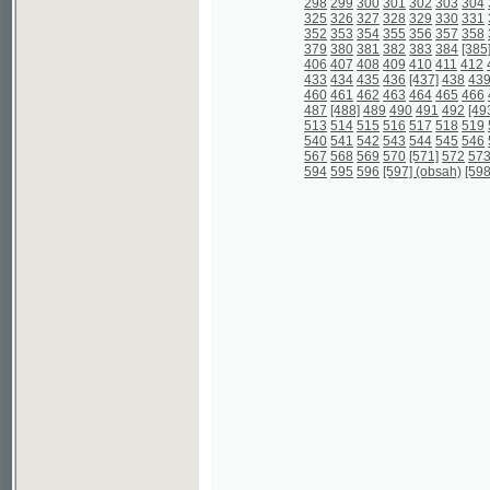
567
568
569
570
[571]
572
573
574
57
594
595
596
[597] (obsah)
[598] (obsah