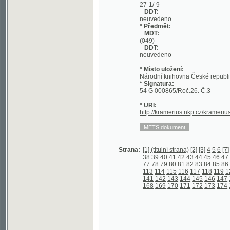
DDT:
neuvedeno
* Místo uložení:
Národní knihovna České republiky
* Signatura:
54 G 000865/Roč.26. Č.3
* URI:
http://kramerius.nkp.cz/kramerius/hand
Strana:
[1] (titulní strana)
[2]
[3]
4
5
6
[7]
8
9
10
1
38
39
40
41
42
43
44
45
46
47
48
49
5
77
78
79
80
81
82
83
84
85
86
87
88
8
113
114
115
116
117
118
119
120
121
141
142
143
144
145
146
147
148
149
168
169
170
171
172
173
174
175
176