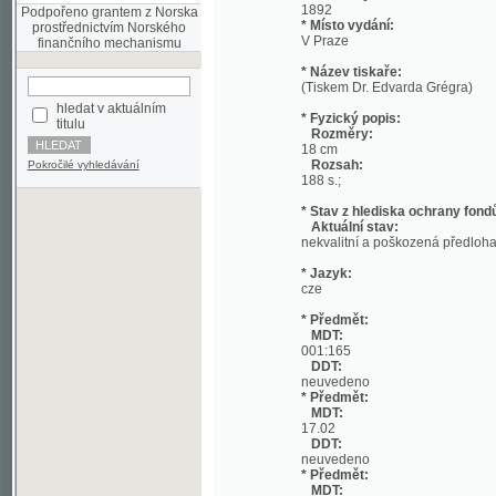
* Název tiskaře:
(Tiskem Dr. Edvarda Grégra)
hledat v aktuálním
* Fyzický popis:
titulu
Rozměry:
18 cm
Rozsah:
Pokročilé vyhledávání
188 s.;
* Stav z hlediska ochrany fondů:
Aktuální stav:
nekvalitní a poškozená předloha; nekonzi
* Jazyk:
cze
* Předmět:
MDT:
001:165
DDT:
neuvedeno
* Předmět:
MDT:
17.02
DDT:
neuvedeno
* Předmět:
MDT:
27-1/-9
DDT:
neuvedeno
* Předmět:
MDT:
(049)