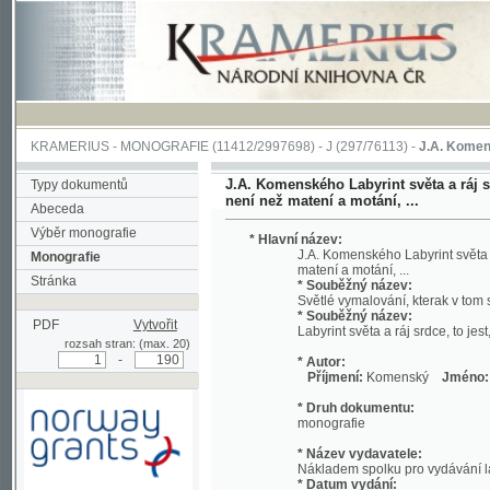
KRAMERIUS
-
MONOGRAFIE
(11412/2997698) -
J (297/76113)
-
J.A. Komenského Laby
J.A. Komenského Labyrint světa a ráj srdce, t
Typy dokumentů
není než matení a motání, ...
Abeceda
Výběr monografie
* Hlavní název:
J.A. Komenského Labyrint světa a ráj srd
Monografie
matení a motání, ...
Stránka
* Souběžný název:
Světlé vymalování, kterak v tom světě a 
* Souběžný název:
PDF
Vytvořit
Labyrint světa a ráj srdce, to jest, Svět
rozsah stran: (max. 20)
-
* Autor:
Příjmení:
Komenský
Jméno:
Jan, A
* Druh dokumentu:
monografie
* Název vydavatele:
Nákladem spolku pro vydávání laciných 
* Datum vydání:
1892
Podpořeno grantem z Norska
* Místo vydání:
prostřednictvím Norského
V Praze
finančního mechanismu