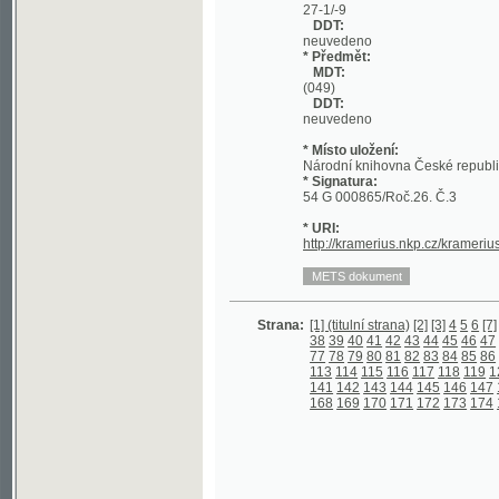
DDT:
neuvedeno
* Místo uložení:
Národní knihovna České republiky
* Signatura:
54 G 000865/Roč.26. Č.3
* URI:
http://kramerius.nkp.cz/kramerius/hand
Strana:
[1] (titulní strana)
[2]
[3]
4
5
6
[7]
8
9
10
1
38
39
40
41
42
43
44
45
46
47
48
49
5
77
78
79
80
81
82
83
84
85
86
87
88
8
113
114
115
116
117
118
119
120
121
141
142
143
144
145
146
147
148
149
168
169
170
171
172
173
174
175
176