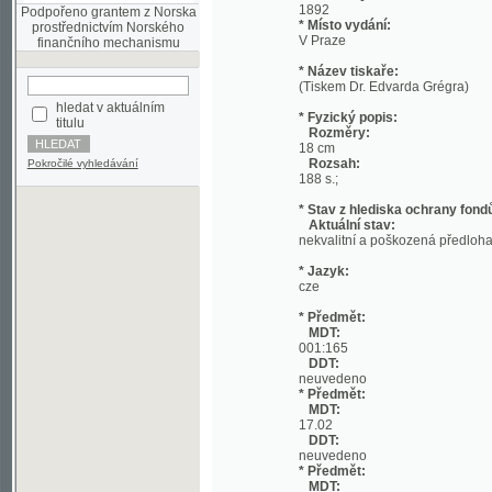
* Název tiskaře:
(Tiskem Dr. Edvarda Grégra)
hledat v aktuálním
* Fyzický popis:
titulu
Rozměry:
18 cm
Rozsah:
Pokročilé vyhledávání
188 s.;
* Stav z hlediska ochrany fondů:
Aktuální stav:
nekvalitní a poškozená předloha; nekonzi
* Jazyk:
cze
* Předmět:
MDT:
001:165
DDT:
neuvedeno
* Předmět:
MDT:
17.02
DDT:
neuvedeno
* Předmět:
MDT:
27-1/-9
DDT:
neuvedeno
* Předmět:
MDT:
(049)