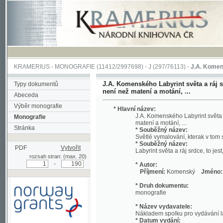
KRAMERIUS
-
MONOGRAFIE
(11412/2997698) -
J (297/76113)
-
J.A. Komenského Laby
J.A. Komenského Labyrint světa a ráj srdce, t
Typy dokumentů
není než matení a motání, ...
Abeceda
Výběr monografie
* Hlavní název:
J.A. Komenského Labyrint světa a ráj srd
Monografie
matení a motání, ...
Stránka
* Souběžný název:
Světlé vymalování, kterak v tom světě a 
* Souběžný název:
PDF
Vytvořit
Labyrint světa a ráj srdce, to jest, Svět
rozsah stran: (max. 20)
-
* Autor:
Příjmení:
Komenský
Jméno:
Jan, A
* Druh dokumentu:
monografie
* Název vydavatele:
Nákladem spolku pro vydávání laciných 
* Datum vydání:
1892
Podpořeno grantem z Norska
* Místo vydání:
prostřednictvím Norského
V Praze
finančního mechanismu