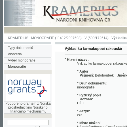
KRAMERIUS
-
MONOGRAFIE
(11412/2997698) -
V (599/172614)
-
Výklad ku farma
Typy dokumentů
Výklad ku farmakopoei rakouské
Abeceda
* Hlavní název:
Výběr monografie
Výklad ku farmakopoei rakouské
Monografie
* Autor:
Příjmení:
Bělohoubek
Jméno:
Augus
* Druh dokumentu:
monografie
* Fyzický popis:
Rozsah:
Díl 1
Podpořeno grantem z Norska
prostřednictvím Norského
* Jazyk:
finančního mechanismu
cze
* Místo uložení:
Národní knihovna České republiky
hledat v aktuálním
* Signatura:
titulu
54 E 005222/D.1.