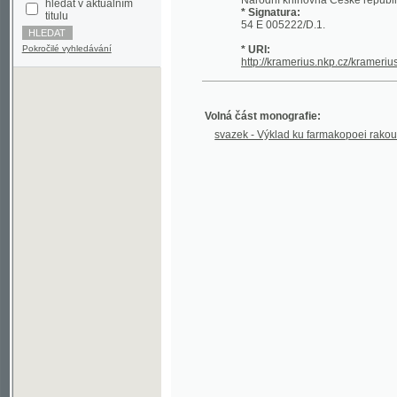
Pokročilé vyhledávání
* URI:
http://kramerius.nkp.cz/kramerius/han
Volná část monografie:
svazek - Výklad ku farmakopoei rakouské - Díl