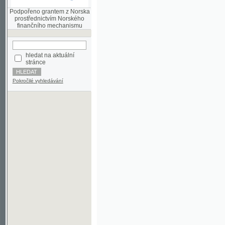
finančního mechanismu
hledat na aktuální
stránce
Pokročilé vyhledávání
©2003-2010
Developed
under GNU GPL
by
Qbizm
,
NKČR
and
KNAV