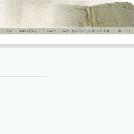
OVĚDA
-
ODKAZY
-
ALTERNATIVNÍ VYHLEDÁVÁNÍ
-
ENGLISH