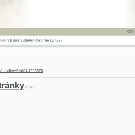
RSS
-
TISK
-
NÁP
das Sudeten-Gebirge
(1/722)
le/ABA001/1098570
nky
(djvu)