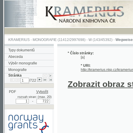
KRAMERIUS
-
MONOGRAFIE
(11412/2997698) -
W (143/45392)
-
Wegweiser durch 
Typy dokumentů
* Číslo stránky:
Abeceda
[a]
Výběr monografie
* URI:
Monografie
http://kramerius.nkp.cz/kramerius/hand
Stránka
/722
Zobrazit obraz strá
PDF
Vytvořit
rozsah stran: (max. 20)
-
Podpořeno grantem z Norska
prostřednictvím Norského