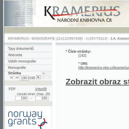
KRAMERIUS
-
MONOGRAFIE
(11412/2997698) -
J (297/76113)
-
J.A. Komenského Laby
Typy dokumentů
* Číslo stránky:
Abeceda
[192]
Výběr monografie
* URI:
Monografie
http://kramerius.nkp.cz/kramerius/hand
Stránka
/190
Zobrazit obraz strá
PDF
Vytvořit
rozsah stran: (max. 20)
-
Podpořeno grantem z Norska
prostřednictvím Norského