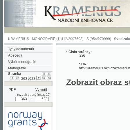
KRAMERIUS
-
MONOGRAFIE
(11412/2997698) -
S (954/270999)
-
Svod zákonův sl
Typy dokumentů
* Číslo stránky:
Abeceda
335
Výběr monografie
* URI:
Monografie
http://kramerius.nkp.cz/kramerius/han
Stránka
/628
Zobrazit obraz strá
PDF
Vytvořit
rozsah stran: (max. 20)
-
Podpořeno grantem z Norska
prostřednictvím Norského