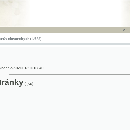
RSS
-
TISK
-
NÁP
ovanských
(1/628)
dle/ABA001/21016840
nky
(djvu)