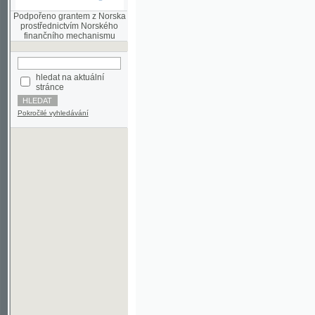
finančního mechanismu
hledat na aktuální
stránce
Pokročilé vyhledávání
©2003-2010
Developed
under GNU GPL
by
Qbizm
,
NKČR
and
KNAV