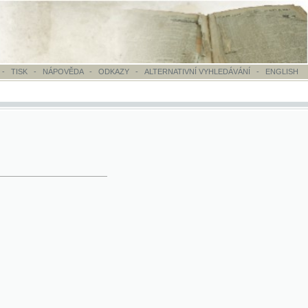
OVĚDA
-
ODKAZY
-
ALTERNATIVNÍ VYHLEDÁVÁNÍ
-
ENGLISH