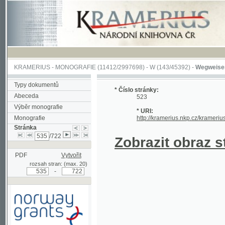
KRAMERIUS
-
MONOGRAFIE
(11412/2997698) -
W (143/45392)
-
Wegweiser durch 
Typy dokumentů
* Číslo stránky:
Abeceda
523
Výběr monografie
* URI:
Monografie
http://kramerius.nkp.cz/kramerius/hand
Stránka
/722
Zobrazit obraz strá
PDF
Vytvořit
rozsah stran: (max. 20)
-
Podpořeno grantem z Norska
prostřednictvím Norského