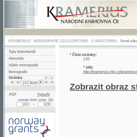
KRAMERIUS
-
MONOGRAFIE
(11412/2997698) -
S (954/270999)
-
Svod zákonův sl
Typy dokumentů
* Číslo stránky:
Abeceda
135
Výběr monografie
* URI:
Monografie
http://kramerius.nkp.cz/kramerius/han
Stránka
/628
Zobrazit obraz strá
PDF
Vytvořit
rozsah stran: (max. 20)
-
Podpořeno grantem z Norska
prostřednictvím Norského