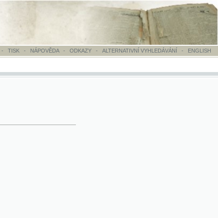
OVĚDA
-
ODKAZY
-
ALTERNATIVNÍ VYHLEDÁVÁNÍ
-
ENGLISH