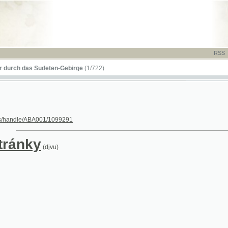
RSS
-
TISK
-
NÁP
das Sudeten-Gebirge
(1/722)
le/ABA001/1099291
nky
(djvu)