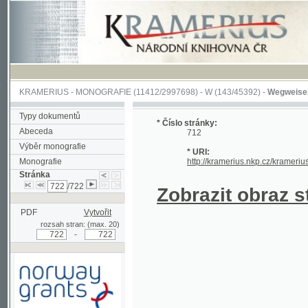
KRAMERIUS
-
MONOGRAFIE
(11412/2997698) -
W (143/45392)
-
Wegweiser durch 
Typy dokumentů
* Číslo stránky:
Abeceda
712
Výběr monografie
* URI:
Monografie
http://kramerius.nkp.cz/kramerius/hand
Stránka
/722
Zobrazit obraz strá
PDF
Vytvořit
rozsah stran: (max. 20)
-
Podpořeno grantem z Norska
prostřednictvím Norského