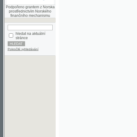
finančního mechanismu
hledat na aktuální
stránce
Pokročilé vyhledávání
©2003-2010
Developed
under GNU GPL
by
Qbizm
,
NKČR
and
KNAV