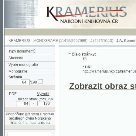
KRAMERIUS
-
MONOGRAFIE
(11412/2997698) -
J (297/76113)
-
J.A. Komenského Laby
Typy dokumentů
* Číslo stránky:
Abeceda
84
Výběr monografie
* URI:
Monografie
http://kramerius.nkp.cz/kramerius/hand
Stránka
/190
Zobrazit obraz strá
PDF
Vytvořit
rozsah stran: (max. 20)
-
Podpořeno grantem z Norska
prostřednictvím Norského
finančního mechanismu
hledat na aktuální
stránce