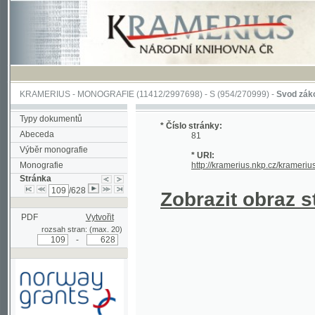
KRAMERIUS
-
MONOGRAFIE
(11412/2997698) -
S (954/270999)
-
Svod zákonův sl
Typy dokumentů
* Číslo stránky:
Abeceda
81
Výběr monografie
* URI:
Monografie
http://kramerius.nkp.cz/kramerius/han
Stránka
/628
Zobrazit obraz strá
PDF
Vytvořit
rozsah stran: (max. 20)
-
Podpořeno grantem z Norska
prostřednictvím Norského