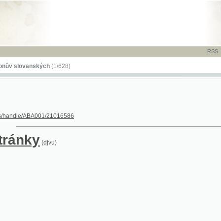
RSS
-
TISK
-
NÁP
ovanských
(1/628)
dle/ABA001/21016586
nky
(djvu)