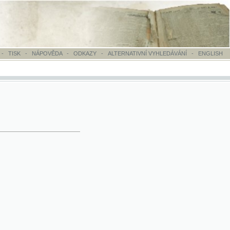
OVĚDA
-
ODKAZY
-
ALTERNATIVNÍ VYHLEDÁVÁNÍ
-
ENGLISH