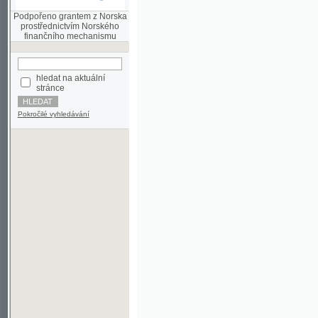
finančního mechanismu
hledat na aktuální
stránce
Pokročilé vyhledávání
©2003-2010
Developed
under GNU GPL
by
Qbizm
,
NKČR
and
KNAV