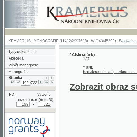
KRAMERIUS
-
MONOGRAFIE
(11412/2997698) -
W (143/45392)
-
Wegweiser durch 
Typy dokumentů
* Číslo stránky:
Abeceda
187
Výběr monografie
* URI:
Monografie
http://kramerius.nkp.cz/kramerius/hand
Stránka
/722
Zobrazit obraz strá
PDF
Vytvořit
rozsah stran: (max. 20)
-
Podpořeno grantem z Norska
prostřednictvím Norského