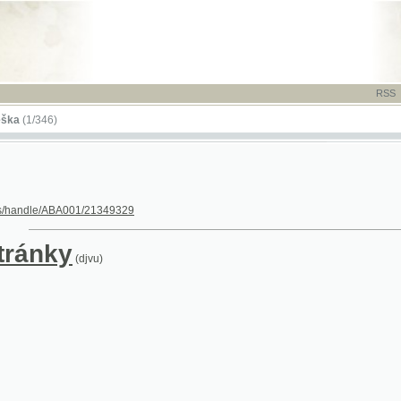
RSS
-
TISK
-
NÁP
346)
dle/ABA001/21349329
nky
(djvu)