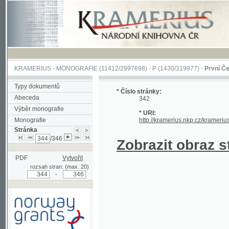
KRAMERIUS
-
MONOGRAFIE
(11412/2997698) -
P (1430/319977)
-
První Češka
(1/
Typy dokumentů
* Číslo stránky:
Abeceda
342
Výběr monografie
* URI:
Monografie
http://kramerius.nkp.cz/kramerius/han
Stránka
/346
Zobrazit obraz strá
PDF
Vytvořit
rozsah stran: (max. 20)
-
Podpořeno grantem z Norska
prostřednictvím Norského