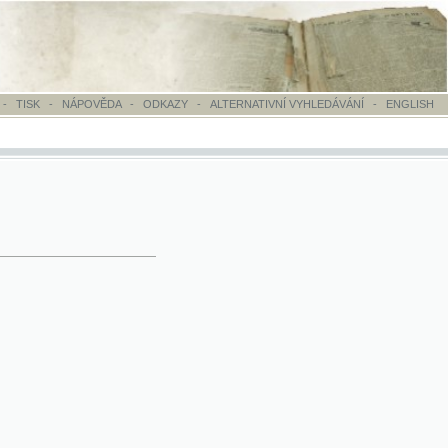
OVĚDA
-
ODKAZY
-
ALTERNATIVNÍ VYHLEDÁVÁNÍ
-
ENGLISH