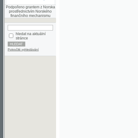
finančního mechanismu
hledat na aktuální
stránce
Pokročilé vyhledávání
©2003-2010
Developed
under GNU GPL
by
Qbizm
,
NKČR
and
KNAV