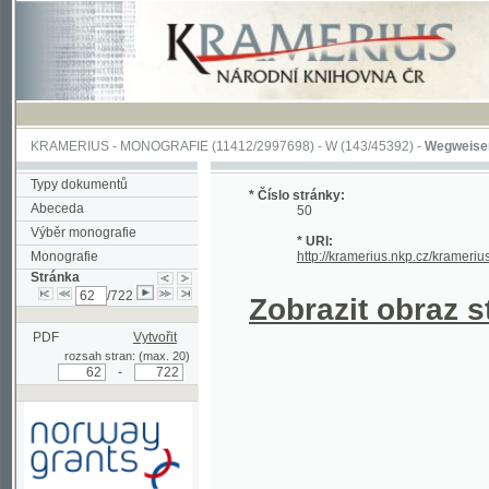
KRAMERIUS
-
MONOGRAFIE
(11412/2997698) -
W (143/45392)
-
Wegweiser durch 
Typy dokumentů
* Číslo stránky:
Abeceda
50
Výběr monografie
* URI:
Monografie
http://kramerius.nkp.cz/kramerius/hand
Stránka
/722
Zobrazit obraz strá
PDF
Vytvořit
rozsah stran: (max. 20)
-
Podpořeno grantem z Norska
prostřednictvím Norského