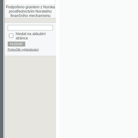
finančního mechanismu
hledat na aktuální
stránce
Pokročilé vyhledávání
©2003-2010
Developed
under GNU GPL
by
Qbizm
,
NKČR
and
KNAV