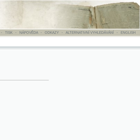
OVĚDA
-
ODKAZY
-
ALTERNATIVNÍ VYHLEDÁVÁNÍ
-
ENGLISH