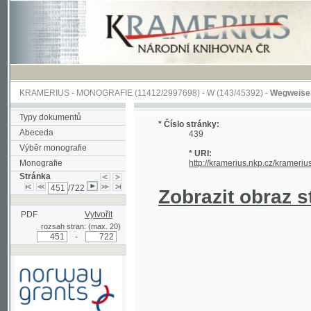
KRAMERIUS
-
MONOGRAFIE
(11412/2997698) -
W (143/45392)
-
Wegweiser durch 
Typy dokumentů
* Číslo stránky:
Abeceda
439
Výběr monografie
* URI:
Monografie
http://kramerius.nkp.cz/kramerius/hand
Stránka
/722
Zobrazit obraz strá
PDF
Vytvořit
rozsah stran: (max. 20)
-
Podpořeno grantem z Norska
prostřednictvím Norského