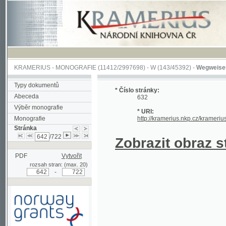
KRAMERIUS
-
MONOGRAFIE
(11412/2997698) -
W (143/45392)
-
Wegweiser durch 
Typy dokumentů
* Číslo stránky:
Abeceda
632
Výběr monografie
* URI:
Monografie
http://kramerius.nkp.cz/kramerius/hand
Stránka
/722
Zobrazit obraz strá
PDF
Vytvořit
rozsah stran: (max. 20)
-
Podpořeno grantem z Norska
prostřednictvím Norského