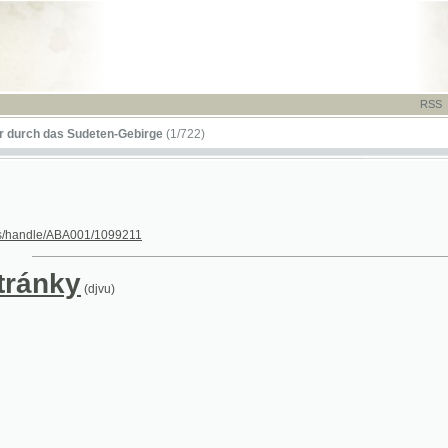
RSS
-
TISK
-
NÁP
das Sudeten-Gebirge
(1/722)
le/ABA001/1099211
nky
(djvu)