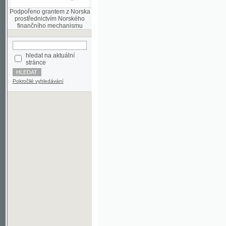
finančního mechanismu
hledat na aktuální
stránce
Pokročilé vyhledávání
©2003-2010
Developed
under GNU GPL
by
Qbizm
,
NKČR
and
KNAV