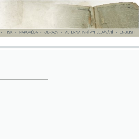
OVĚDA
-
ODKAZY
-
ALTERNATIVNÍ VYHLEDÁVÁNÍ
-
ENGLISH