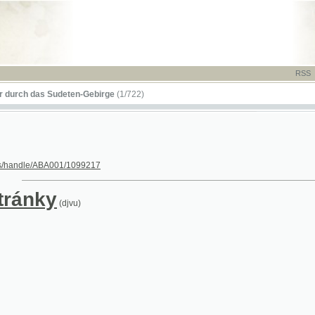
RSS
-
TISK
-
NÁP
das Sudeten-Gebirge
(1/722)
le/ABA001/1099217
nky
(djvu)