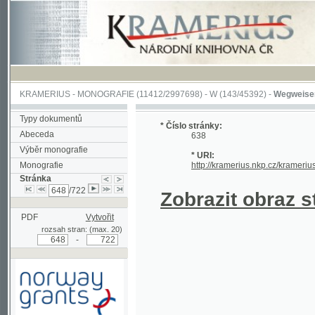
KRAMERIUS
-
MONOGRAFIE
(11412/2997698) -
W (143/45392)
-
Wegweiser durch 
Typy dokumentů
* Číslo stránky:
Abeceda
638
Výběr monografie
* URI:
Monografie
http://kramerius.nkp.cz/kramerius/hand
Stránka
/722
Zobrazit obraz strá
PDF
Vytvořit
rozsah stran: (max. 20)
-
Podpořeno grantem z Norska
prostřednictvím Norského