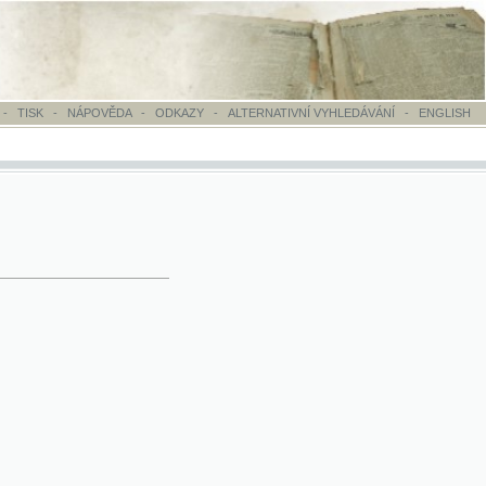
OVĚDA
-
ODKAZY
-
ALTERNATIVNÍ VYHLEDÁVÁNÍ
-
ENGLISH