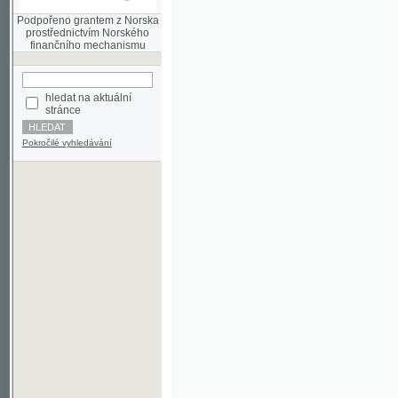
finančního mechanismu
hledat na aktuální
stránce
Pokročilé vyhledávání
©2003-2010
Developed
under GNU GPL
by
Qbizm
,
NKČR
and
KNAV