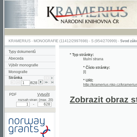
KRAMERIUS
-
MONOGRAFIE
(11412/2997698) -
S (954/270999)
-
Svod zákonův sl
Typy dokumentů
* Typ stránky:
Abeceda
titulní strana
Výběr monografie
* Číslo stránky:
Monografie
[I]
Stránka
* URI:
/628
http://kramerius.nkp.cz/kramerius/han
PDF
Vytvořit
Zobrazit obraz strá
rozsah stran: (max. 20)
-
Podpořeno grantem z Norska
prostřednictvím Norského