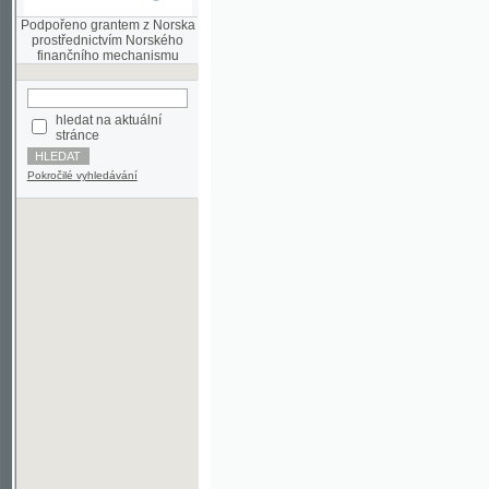
finančního mechanismu
hledat na aktuální
stránce
Pokročilé vyhledávání
©2003-2010
Developed
under GNU GPL
by
Qbizm
,
NKČR
and
KNAV