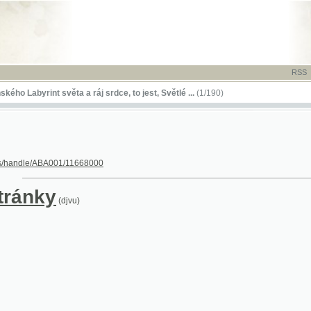
RSS
-
TISK
-
NÁP
rint světa a ráj srdce, to jest, Světlé ...
(1/190)
le/ABA001/11668000
nky
(djvu)