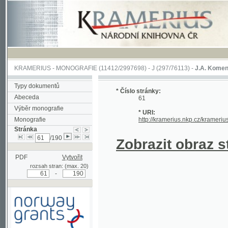
KRAMERIUS
-
MONOGRAFIE
(11412/2997698) -
J (297/76113)
-
J.A. Komenského Laby
Typy dokumentů
* Číslo stránky:
Abeceda
61
Výběr monografie
* URI:
Monografie
http://kramerius.nkp.cz/kramerius/hand
Stránka
/190
Zobrazit obraz strá
PDF
Vytvořit
rozsah stran: (max. 20)
-
Podpořeno grantem z Norska
prostřednictvím Norského