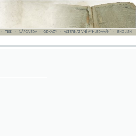
OVĚDA
-
ODKAZY
-
ALTERNATIVNÍ VYHLEDÁVÁNÍ
-
ENGLISH