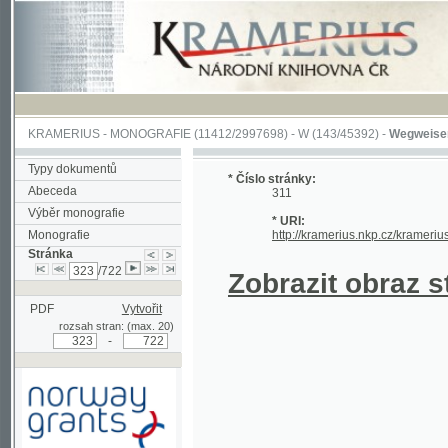
KRAMERIUS
-
MONOGRAFIE
(11412/2997698) -
W (143/45392)
-
Wegweiser durch 
Typy dokumentů
* Číslo stránky:
Abeceda
311
Výběr monografie
* URI:
Monografie
http://kramerius.nkp.cz/kramerius/hand
Stránka
/722
Zobrazit obraz strá
PDF
Vytvořit
rozsah stran: (max. 20)
-
Podpořeno grantem z Norska
prostřednictvím Norského