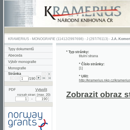
KRAMERIUS
-
MONOGRAFIE
(11412/2997698) -
J (297/76113)
-
J.A. Komenského Laby
Typy dokumentů
* Typ stránky:
Abeceda
titulní strana
Výběr monografie
* Číslo stránky:
Monografie
[1]
Stránka
* URI:
/190
http://kramerius.nkp.cz/kramerius/hand
PDF
Vytvořit
Zobrazit obraz strá
rozsah stran: (max. 20)
-
Podpořeno grantem z Norska
prostřednictvím Norského