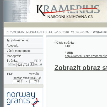
KRAMERIUS
-
MONOGRAFIE
(11412/2997698) -
W (143/45392)
-
Wegweiser durch 
Typy dokumentů
* Číslo stránky:
Abeceda
618
Výběr monografie
* URI:
Monografie
http://kramerius.nkp.cz/kramerius/hand
Stránka
/722
Zobrazit obraz strá
PDF
Vytvořit
rozsah stran: (max. 20)
-
Podpořeno grantem z Norska
prostřednictvím Norského