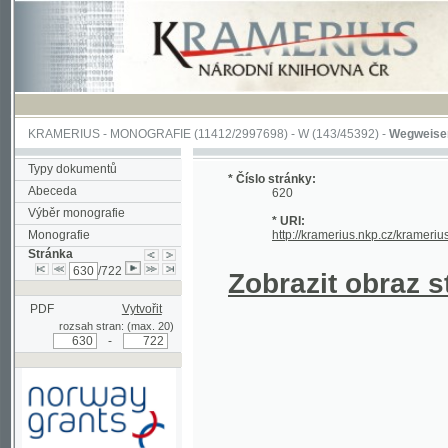
KRAMERIUS
-
MONOGRAFIE
(11412/2997698) -
W (143/45392)
-
Wegweiser durch 
Typy dokumentů
* Číslo stránky:
Abeceda
620
Výběr monografie
* URI:
Monografie
http://kramerius.nkp.cz/kramerius/hand
Stránka
/722
Zobrazit obraz strá
PDF
Vytvořit
rozsah stran: (max. 20)
-
Podpořeno grantem z Norska
prostřednictvím Norského