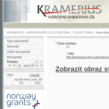
KRAMERIUS
-
MONOGRAFIE
(11412/2997698) -
S (954/270999)
-
Svod zákonův sl
Typy dokumentů
* Číslo stránky:
Abeceda
21
Výběr monografie
* URI:
Monografie
http://kramerius.nkp.cz/kramerius/han
Stránka
/628
Zobrazit obraz strá
PDF
Vytvořit
rozsah stran: (max. 20)
-
Podpořeno grantem z Norska
prostřednictvím Norského