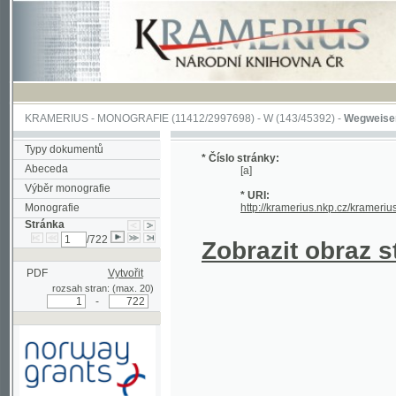
KRAMERIUS
-
MONOGRAFIE
(11412/2997698) -
W (143/45392)
-
Wegweiser durch 
Typy dokumentů
* Číslo stránky:
Abeceda
[a]
Výběr monografie
* URI:
Monografie
http://kramerius.nkp.cz/kramerius/hand
Stránka
/722
Zobrazit obraz strá
PDF
Vytvořit
rozsah stran: (max. 20)
-
Podpořeno grantem z Norska
prostřednictvím Norského