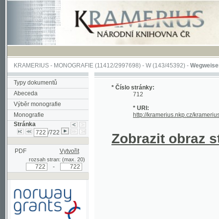
KRAMERIUS
-
MONOGRAFIE
(11412/2997698) -
W (143/45392)
-
Wegweiser durch 
Typy dokumentů
* Číslo stránky:
Abeceda
712
Výběr monografie
* URI:
Monografie
http://kramerius.nkp.cz/kramerius/hand
Stránka
/722
Zobrazit obraz strá
PDF
Vytvořit
rozsah stran: (max. 20)
-
Podpořeno grantem z Norska
prostřednictvím Norského