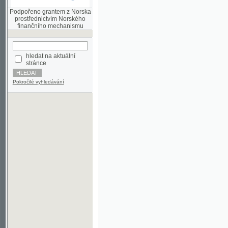
finančního mechanismu
hledat na aktuální
stránce
Pokročilé vyhledávání
©2003-2010
Developed
under GNU GPL
by
Qbizm
,
NKČR
and
KNAV