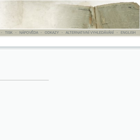
OVĚDA
-
ODKAZY
-
ALTERNATIVNÍ VYHLEDÁVÁNÍ
-
ENGLISH