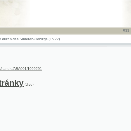
RSS
-
TISK
-
NÁP
das Sudeten-Gebirge
(1/722)
le/ABA001/1099291
nky
(djvu)