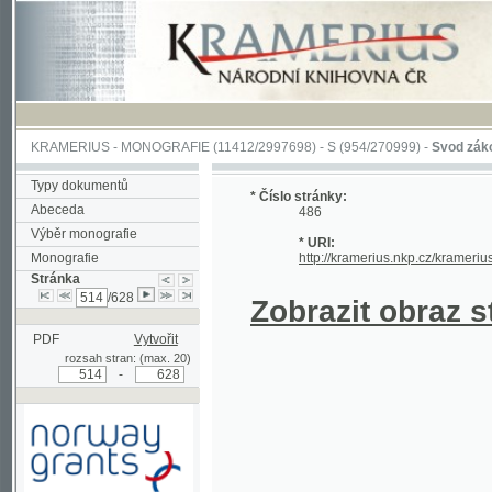
KRAMERIUS
-
MONOGRAFIE
(11412/2997698) -
S (954/270999)
-
Svod zákonův sl
Typy dokumentů
* Číslo stránky:
Abeceda
486
Výběr monografie
* URI:
Monografie
http://kramerius.nkp.cz/kramerius/han
Stránka
/628
Zobrazit obraz strá
PDF
Vytvořit
rozsah stran: (max. 20)
-
Podpořeno grantem z Norska
prostřednictvím Norského