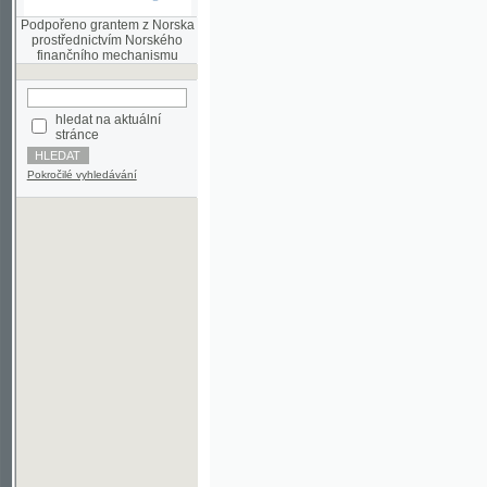
finančního mechanismu
hledat na aktuální
stránce
Pokročilé vyhledávání
©2003-2010
Developed
under GNU GPL
by
Qbizm
,
NKČR
and
KNAV