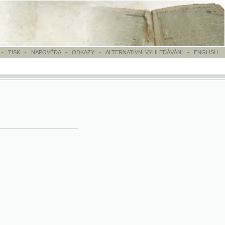
OVĚDA
-
ODKAZY
-
ALTERNATIVNÍ VYHLEDÁVÁNÍ
-
ENGLISH