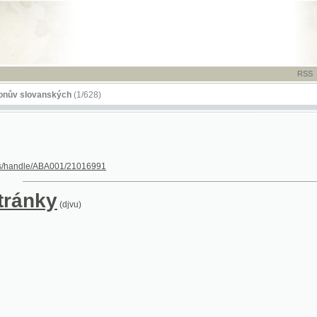
RSS
-
TISK
-
NÁP
ovanských
(1/628)
dle/ABA001/21016991
nky
(djvu)