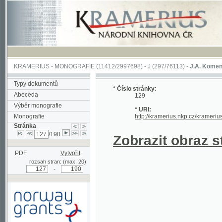
KRAMERIUS
-
MONOGRAFIE
(11412/2997698) -
J (297/76113)
-
J.A. Komenského Laby
Typy dokumentů
* Číslo stránky:
Abeceda
129
Výběr monografie
* URI:
Monografie
http://kramerius.nkp.cz/kramerius/hand
Stránka
/190
Zobrazit obraz strá
PDF
Vytvořit
rozsah stran: (max. 20)
-
Podpořeno grantem z Norska
prostřednictvím Norského