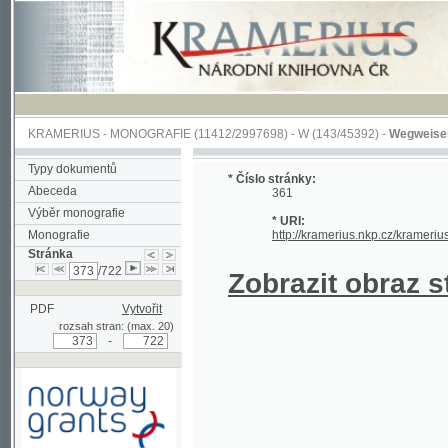
KRAMERIUS
-
MONOGRAFIE
(11412/2997698) -
W (143/45392)
-
Wegweiser durch 
Typy dokumentů
* Číslo stránky:
Abeceda
361
Výběr monografie
* URI:
Monografie
http://kramerius.nkp.cz/kramerius/hand
Stránka
/722
Zobrazit obraz strá
PDF
Vytvořit
rozsah stran: (max. 20)
-
Podpořeno grantem z Norska
prostřednictvím Norského