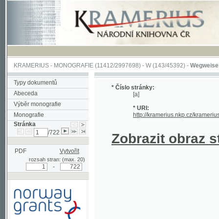
KRAMERIUS
-
MONOGRAFIE
(11412/2997698) -
W (143/45392)
-
Wegweiser durch 
Typy dokumentů
* Číslo stránky:
Abeceda
[a]
Výběr monografie
* URI:
Monografie
http://kramerius.nkp.cz/kramerius/hand
Stránka
/722
Zobrazit obraz strá
PDF
Vytvořit
rozsah stran: (max. 20)
-
Podpořeno grantem z Norska
prostřednictvím Norského